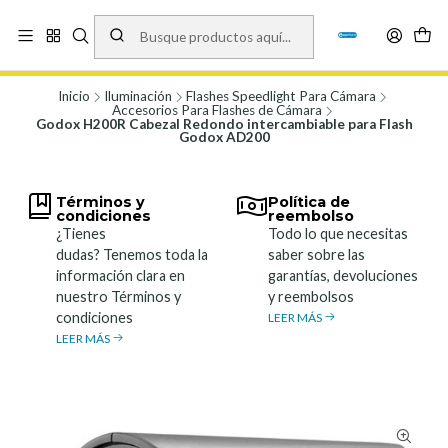
Vísita nuestro local en Los Agustinos 5478, Ñuñoa. Lunes a Viernes 9.30 a
19.00, Sábados 10:00 a 19:00 y Domingos de 10:00 a 17:00
Ver Mapa
Inicio
Iluminación
Flashes Speedlight Para Cámara
Accesorios Para Flashes de Cámara
Godox H200R Cabezal Redondo intercambiable para Flash
Godox AD200
Términos y
Política de
condiciones
reembolso
¿Tienes
Todo lo que necesitas
dudas? Tenemos toda la
saber sobre las
información clara en
garantías, devoluciones
nuestro Términos y
y reembolsos
condiciones
LEER MÁS
LEER MÁS