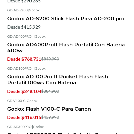
Desde $290.265
GD-AD-S200
|
Godox
Godox AD-S200 Stick Flash Para AD-200 pro
Desde $415.929
GD-AD400PROII
|
Godox
-5%
OFF
Godox AD400ProII Flash Portatil Con Batería
400w
Desde $768.731
$849.990
GD-AD100PROII
|
Godox
-5%
OFF
Godox AD100Pro II Pocket Flash Flash
Portátil 100ws Con Batería
Desde $348.104
$384.900
GD-V100-C
|
Godox
-5%
OFF
Godox Flash V100-C Para Canon
Desde $416.015
$459.990
GD-AD300PRO
|
Godox