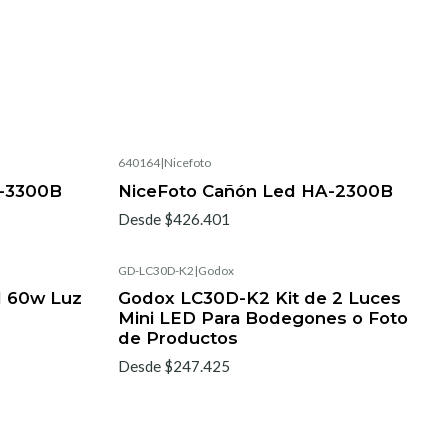
640164
|
Nicefoto
A-3300B
NiceFoto Cañón Led HA-2300B
Desde $426.401
GD-LC30D-K2
|
Godox
d 60w Luz
Godox LC30D-K2 Kit de 2 Luces
Mini LED Para Bodegones o Foto
de Productos
Desde $247.425