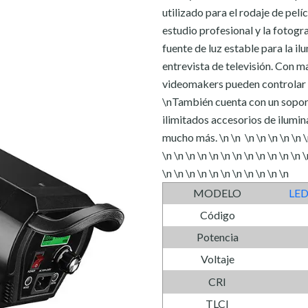
utilizado para el rodaje de pelíc
estudio profesional y la fotogr
fuente de luz estable para la il
entrevista de televisión. Con m
videomakers pueden controlar el
\nTambién cuenta con un soport
ilimitados accesorios de ilumin
mucho más. \n \n \n \n \n \n \n \n 
\n \n \n \n \n \n \n \n \n \n \n \n \
\n \n \n \n \n \n \n \n \n \n \n
MODELO
LED
Código
Potencia
Voltaje
CRI
TLCI