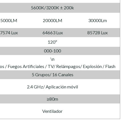
5600K/3200K ± 200k
15000LM
20000LM
30000Lm
7574 Lux
64663 Lux
85728 Lux
120º
000-100
\n
os / Fuegos Artificiales / TV/ Relámpagos/ Explosión / Flash
5 Grupos/ 16 Canales
2.4 GHz/ Aplicación móvil
≥80m
Ventilador