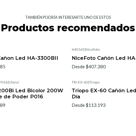
TAMBIÉN PODRÍA INTERESARTE UNO DE ESTOS
Productos recomendados
640165
|
Nicefoto
Cañon Led HA-3300BII
NiceFoto Cañón Led H
785
Desde $407.380
P016
|
Ulanzi
TRI-EX-60
|
Triopo
-200Bi Led Bicolor 200W
Triopo EX-60 Cañón Le
e de Poder P016
Día
889
Desde $113.193