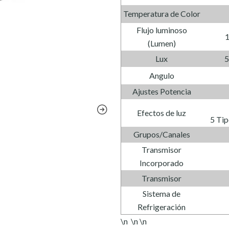
Temperatura de Color
Flujo luminoso
(Lumen)
Lux
5
Angulo
Ajustes Potencia
Efectos de luz
5 Tip
Grupos/Canales
Transmisor
Incorporado
Transmisor
Sistema de
Refrigeración
\n \n \n