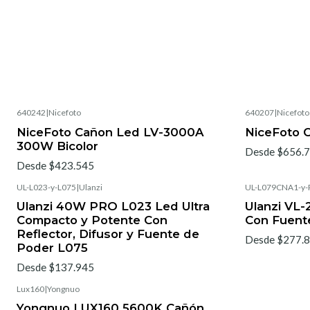
640242
|
Nicefoto
640207
|
Nicefoto
NiceFoto Cañon Led LV-3000A
NiceFoto 
300W Bicolor
Desde $656.
Desde $423.545
UL-L023-y-L075
|
Ulanzi
UL-L079CNA1-y-
Ulanzi 40W PRO L023 Led Ultra
Ulanzi VL
Compacto y Potente Con
Con Fuent
Reflector, Difusor y Fuente de
Desde $277.
Poder L075
Desde $137.945
Lux160
|
Yongnuo
Yongnuo LUX160 5600K Cañón