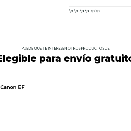
\n \n \n \n \n \n
PUEDE QUE TE INTERESEN OTROS PRODUCTOS DE
Elegible para envío gratuit
 Canon EF