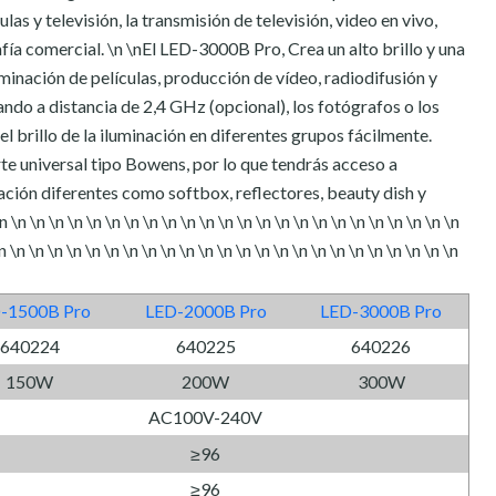
ulas y televisión, la transmisión de televisión, video en vivo,
afía comercial. \n \nEl LED-3000B Pro, Crea un alto brillo y una
uminación de películas, producción de vídeo, radiodifusión y
ando a distancia de 2,4 GHz (opcional), los fotógrafos o los
 brillo de la iluminación en diferentes grupos fácilmente.
e universal tipo Bowens, por lo que tendrás acceso a
ación diferentes como softbox, reflectores, beauty dish y
\n \n \n \n \n \n \n \n \n \n \n \n \n \n \n \n \n \n \n \n \n \n \n \n
n \n \n \n \n \n \n \n \n \n \n \n \n \n \n \n \n \n \n \n \n \n \n \n \n
-1500B Pro
LED-2000B Pro
LED-3000B Pro
640224
640225
640226
150W
200W
300W
AC100V-240V
≥96
≥96