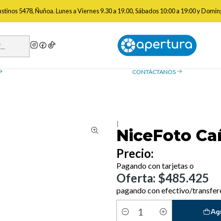
cio
Iluminación
Paneles y Cañones Led
NiceFoto Cañon LED-3000B 
gustinos 5478, Ñuñoa. Lunes a Viernes 9.30 a 19.00, Sábados 10:00 a 19:00 y Domin
a de reembolso
Contáctanos
ue necesitas saber sobre las
¿Tienes preguntas? Estamos
, devoluciones y reembolsos
ayudarte.
CONTÁCTANOS
|
NiceFoto Ca
Precio:
Pagando con tarjetas o
Oferta: $485.425
pagando con efectivo/transfer
Ag
Cantidad