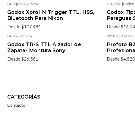
GD-XproII N
|
Godox
GD-TipoE
|
Godox
Godox XproIIN Trigger TTL, HSS,
Godox Tipo
Bluetooth Para Nikon
Paraguas 
Desde $107.481
Desde $14.1
GD-TR-S
|
Godox
901076
|
Profoto
Godox TR-S TTL Alzador de
Profoto B2
Zapata- Montura Sony
Profesiona
Desde $26.561
Desde $4.520
CATEGORÍAS
Contacto