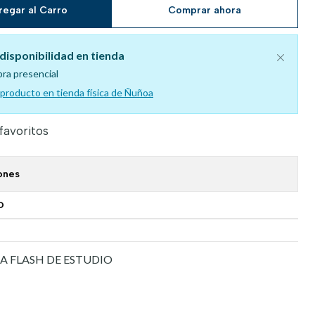
regar al Carro
Comprar ahora
disponibilidad en tienda
pra presencial
l producto en tienda física de Ñuñoa
 favoritos
ones
O
A FLASH DE ESTUDIO