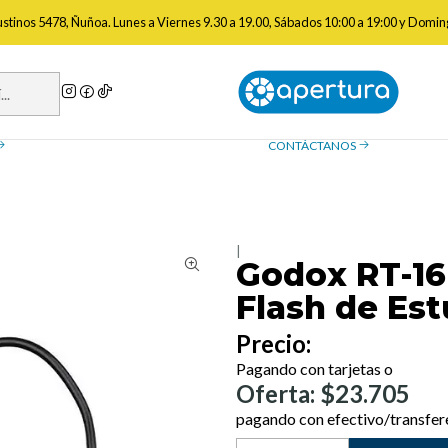
shes de Estudio
Triggers Flash Estudio
Godox RT-16 Radio Disparador
gustinos 5478, Ñuñoa. Lunes a Viernes 9.30 a 19.00, Sábados 10:00 a 19:00 y Domin
a de reembolso
Contáctanos
ue necesitas saber sobre las
¿Tienes preguntas? Estamos
, devoluciones y reembolsos
ayudarte.
CONTÁCTANOS
|
Godox RT-16
Flash de Est
Precio:
Pagando con tarjetas o
Oferta: $23.705
pagando con efectivo/transfer