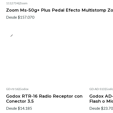
1112734
|
Zoom
Zoom Ms-50g+ Plus Pedal Efecto Multistomp Z
Desde $157.070
GD-rtr16
|
Godox
GD-AD-S13
|
Godo
Godox RTR-16 Radio Receptor con
Godox AD-
Conector 3.5
Flash o Mi
Desde $14.185
Desde $23.7