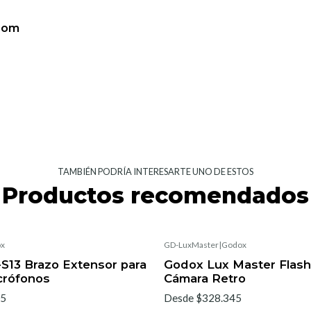
oom
TAMBIÉN PODRÍA INTERESARTE UNO DE ESTOS
Productos recomendados
x
GD-LuxMaster
|
Godox
S13 Brazo Extensor para
Godox Lux Master Flash
crófonos
Cámara Retro
05
Desde $328.345