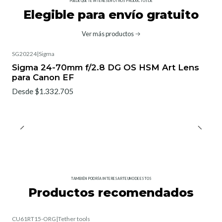
PUEDE QUE TE INTERESEN OTROS PRODUCTOS DE
Elegible para envío gratuito
Ver más productos
SG20224
|
Sigma
No disponible
Sigma 24-70mm f/2.8 DG OS HSM Art Lens
para Canon EF
Desde $1.332.705
TAMBIÉN PODRÍA INTERESARTE UNO DE ESTOS
Productos recomendados
CU61RT15-ORG
|
Tether tools