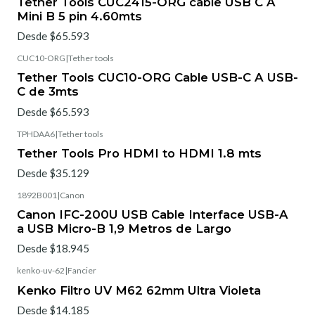
Tether Tools CUC2415-ORG cable USB C A
Mini B 5 pin 4.60mts
Desde $65.593
CUC10-ORG
|
Tether tools
Tether Tools CUC10-ORG Cable USB-C A USB-
C de 3mts
Desde $65.593
TPHDAA6
|
Tether tools
Tether Tools Pro HDMI to HDMI 1.8 mts
Desde $35.129
1892B001
|
Canon
Canon IFC-200U USB Cable Interface USB-A
a USB Micro-B 1,9 Metros de Largo
Desde $18.945
kenko-uv-62
|
Fancier
Kenko Filtro UV M62 62mm Ultra Violeta
Desde $14.185