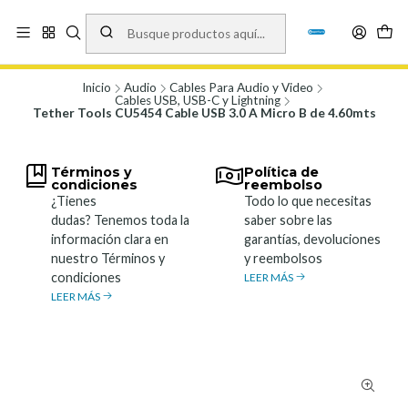
Vísita nuestro local en Los Agustinos 5478, Ñuñoa. Lunes a Viernes 9.30 a
19.00, Sábados 10:00 a 19:00 y Domingos de 10:00 a 17:00
Ver Mapa
Inicio
Audio
Cables Para Audio y Video
Cables USB, USB-C y Lightning
Tether Tools CU5454 Cable USB 3.0 A Micro B de 4.60mts
Términos y
Política de
condiciones
reembolso
¿Tienes
Todo lo que necesitas
dudas? Tenemos toda la
saber sobre las
información clara en
garantías, devoluciones
nuestro Términos y
y reembolsos
condiciones
LEER MÁS
LEER MÁS