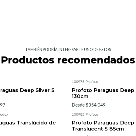
TAMBIÉN PODRÍA INTERESARTE UNO DE ESTOS
Productos recomendados
100978
|
Profoto
raguas Deep Silver S
Profoto Paraguas Deep S
130cm
897
Desde $354.049
odox
100985
|
Profoto
aguas Translúcido de
Profoto Paraguas Deep
Translucent S 85cm