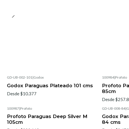
GD-UB-002-101
|
Godox
100984
|
Profoto
Godox Paraguas Plateado 101 cms
Profoto Pa
85cm
Desde $10.377
Desde $257.
100987
|
Profoto
GD-UB-008-84
|
G
Profoto Paraguas Deep Silver M
Godox Par
105cm
84 cms