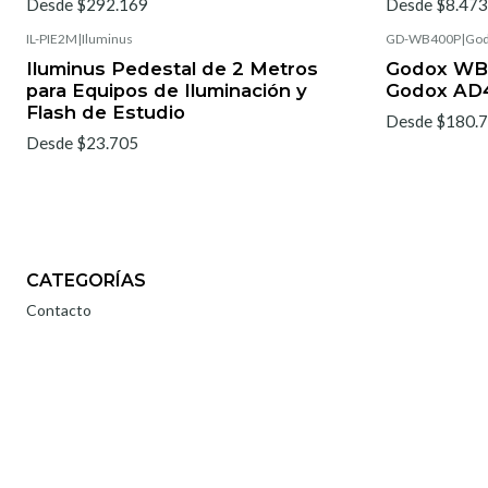
Desde $292.169
Desde $8.473
IL-PIE2M
|
Iluminus
GD-WB400P
|
Go
Iluminus Pedestal de 2 Metros
Godox WB4
para Equipos de Iluminación y
Godox AD4
Flash de Estudio
Desde $180.
Desde $23.705
CATEGORÍAS
Contacto