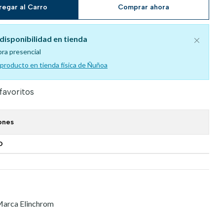
regar al Carro
Comprar ahora
disponibilidad en tienda
pra presencial
l producto en tienda física de Ñuñoa
 favoritos
ones
O
 Marca Elinchrom