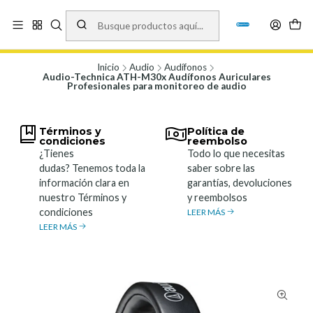
Vísita nuestro local en Los Agustinos 5478, Ñuñoa. Lunes a Viernes 9.30 a
19.00, Sábados 10:00 a 19:00 y Domingos de 10:00 a 17:00
Ver Mapa
Inicio
Audio
Audífonos
Audio-Technica ATH-M30x Audífonos Auriculares
Profesionales para monitoreo de audio
Términos y
Política de
condiciones
reembolso
¿Tienes
Todo lo que necesitas
dudas? Tenemos toda la
saber sobre las
información clara en
garantías, devoluciones
nuestro Términos y
y reembolsos
condiciones
LEER MÁS
LEER MÁS