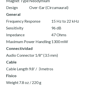
Magnet Type
Neodymium
Design
Over-Ear (Circumaural)
General
Frequency Response
15 Hz to 22 kHz
Sensitivity
96 dB
Impedance
47 Ohms
Maximum Power Handling
1300 mW
Connectividad
Audio Connector
1/8" (3.5 mm)
Cable
Cable Length
9.8' / 3 metros
Fisico
Weight
7.8 oz / 220 g