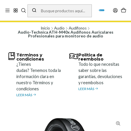
Vísita nuestro local en Los Agustinos 5478, Ñuñoa. Lunes a Viernes 9.30 a
19.00, Sábados 10:00 a 19:00 y Domingos de 10:00 a 17:00
Ver Mapa
Inicio
Audio
Audífonos
Audio-Technica ATH-M40x Audífonos Auriculares
Profesionales para monitoreo de audio
Términos y
Política de
condiciones
reembolso
¿Tienes
Todo lo que necesitas
dudas? Tenemos toda la
saber sobre las
información clara en
garantías, devoluciones
nuestro Términos y
y reembolsos
condiciones
LEER MÁS
LEER MÁS