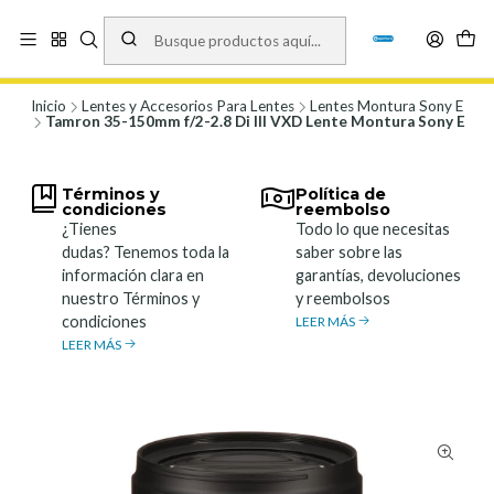
Vísita nuestro local en Los Agustinos 5478, Ñuñoa. Lunes a Viernes 9.30 a
19.00, Sábados 10:00 a 19:00 y Domingos de 10:00 a 17:00
Ver Mapa
Inicio
Lentes y Accesorios Para Lentes
Lentes Montura Sony E
Tamron 35-150mm f/2-2.8 Di III VXD Lente Montura Sony E
Términos y
Política de
condiciones
reembolso
¿Tienes
Todo lo que necesitas
dudas? Tenemos toda la
saber sobre las
información clara en
garantías, devoluciones
nuestro Términos y
y reembolsos
condiciones
LEER MÁS
LEER MÁS