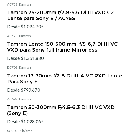
A075S
|
Tamron
Tamron 25-200mm f/2.8-5.6 Di III VXD G2
Lente para Sony E / A075S
Desde $1.094.705
A057S
|
Tamron
Tamron Lente 150-500 mm. f/5-6,7 Di III VC
VXD para Sony full frame Mirrorless
Desde $1.351.830
B070S
|
Tamron
Tamron 17-70mm f/2.8 Di III-A VC RXD Lente
Para Sony E
Desde $799.670
A069S
|
Tamron
Tamron 50-300mm F/4.5-6.3 Di III VC VXD
(Sony E)
Desde $1.028.065
SG20231
|
Sigma