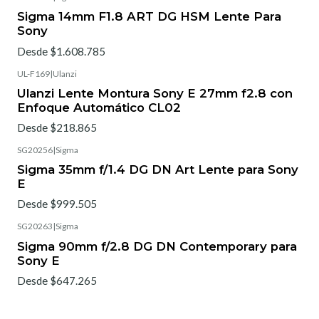
Sigma 14mm F1.8 ART DG HSM Lente Para
Sony
Desde $1.608.785
UL-F169
|
Ulanzi
Ulanzi Lente Montura Sony E 27mm f2.8 con
Enfoque Automático CL02
Desde $218.865
SG20256
|
Sigma
Sigma 35mm f/1.4 DG DN Art Lente para Sony
E
Desde $999.505
SG20263
|
Sigma
Sigma 90mm f/2.8 DG DN Contemporary para
Sony E
Desde $647.265