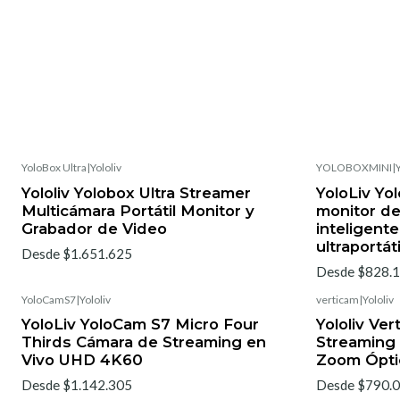
YoloBox Ultra
|
Yololiv
YOLOBOXMINI
|
Y
Yololiv Yolobox Ultra Streamer
YoloLiv Yo
Multicámara Portátil Monitor y
monitor de
Grabador de Video
inteligent
ultraportáti
Desde $1.651.625
Desde $828.
YoloCamS7
|
Yololiv
verticam
|
Yololiv
YoloLiv YoloCam S7 Micro Four
Yololiv Ve
Thirds Cámara de Streaming en
Streaming 
Vivo UHD 4K60
Zoom Ópti
Desde $1.142.305
Desde $790.