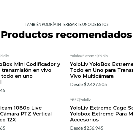
TAMBIÉN PODRÍA INTERESARTE UNO DE ESTOS
Productos recomendados
ololiv
YoloboxExtreme
|
Yololiv
loBox Mini Codificador y
YoloLiv YoloBox Extrem
 transmisión en vivo
Todo en Uno para Trans
e todo en uno
Vivo Multicámara
l
Desde $2.427.505
145
YBEC
|
Yololiv
rticam 1080p Live
YoloLiv Extreme Cage S
Cámara PTZ Vertical -
Yolobox Extreme Para M
co 12X
Accesorios
065
Desde $256.945