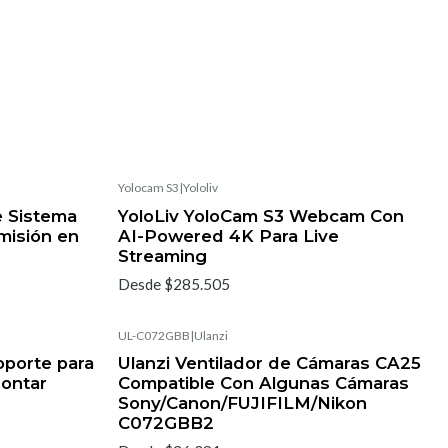
Yolocam S3
|
Yololiv
e Sistema
YoloLiv YoloCam S3 Webcam Con
misión en
AI-Powered 4K Para Live
Streaming
Desde $285.505
UL-C072GBB
|
Ulanzi
oporte para
Ulanzi Ventilador de Cámaras CA25
ontar
Compatible Con Algunas Cámaras
Sony/Canon/FUJIFILM/Nikon
C072GBB2