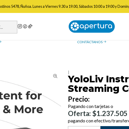
Monitores Para Cámara
YoloLiv Instream Vertical Live Streaming Co
gustinos 5478, Ñuñoa. Lunes a Viernes 9.30 a 19.00, Sábados 10:00 a 19:00 y Domin
a de reembolso
Contáctanos
ue necesitas saber sobre las
¿Tienes preguntas? Estamos
, devoluciones y reembolsos
ayudarte.
CONTÁCTANOS
|
YoloLiv Inst
Streaming C
Precio:
Pagando con tarjetas o
Oferta: $1.237.505
pagando con efectivo/transfer