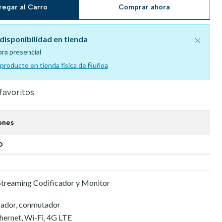
regar al Carro
Comprar ahora
disponibilidad en tienda
pra presencial
l producto en tienda física de Ñuñoa
 favoritos
ones
O
 Streaming Codificador y Monitor
bador, conmutador
hernet, Wi-Fi, 4G LTE