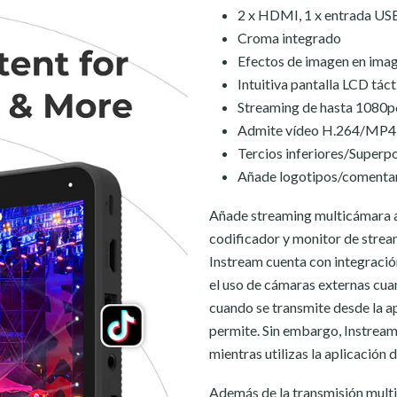
2 x HDMI, 1 x entrada USB,
Croma integrado
Efectos de imagen en imag
Intuitiva pantalla LCD táct
Streaming de hasta 1080p
Admite vídeo H.264/MP4 
Tercios inferiores/Superp
Añade logotipos/comentari
Añade streaming multicámara a 
codificador y monitor de stream
Instream cuenta con integració
el uso de cámaras externas cua
cuando se transmite desde la ap
permite. Sin embargo, Instream
mientras utilizas la aplicación 
Además de la transmisión multi