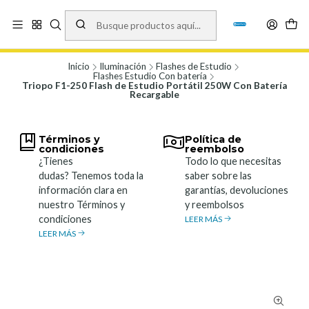
Vísita nuestro local en Los Agustinos 5478, Ñuñoa. Lunes a Viernes 9.30 a
19.00, Sábados 10:00 a 19:00 y Domingos de 10:00 a 17:00
Ver Mapa
Inicio
Iluminación
Flashes de Estudio
Flashes Estudio Con batería
Triopo F1-250 Flash de Estudio Portátil 250W Con Batería
Recargable
Términos y
Política de
condiciones
reembolso
¿Tienes
Todo lo que necesitas
dudas? Tenemos toda la
saber sobre las
información clara en
garantías, devoluciones
nuestro Términos y
y reembolsos
condiciones
LEER MÁS
LEER MÁS