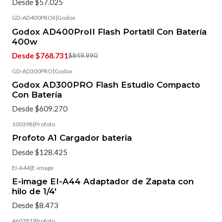
Desde $57.025
GD-AD400PROII
|
Godox
-5%
OFF
Godox AD400ProII Flash Portatil Con Batería
400w
Desde $768.731
$849.990
GD-AD300PRO
|
Godox
Godox AD300PRO Flash Estudio Compacto
Con Batería
Desde $609.270
100398
|
Profoto
Profoto A1 Cargador bateria
Desde $128.425
EI-A44
|
E-image
E-image EI-A44 Adaptador de Zapata con
hilo de 1/4'
Desde $8.473
460781
|
Profoto