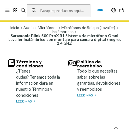
Vísita nuestro local en Los Agustinos 5478, Ñuñoa. Lunes a Viernes 9.30 a
19.00, Sábados 10:00 a 19:00 y Domingos de 10:00 a 17:00
Ver Mapa
Inicio
Audio
Micrófonos
Micrófonos de Solapa (Lavalier)
Inalámbricos
Saramonic Blink 500 ProX B1 Sistema de micrófono Omni
Lavalier inalámbrico con montaje para cámara digital (negro,
2,4 GHz)
Términos y
Política de
condiciones
reembolso
¿Tienes
Todo lo que necesitas
dudas? Tenemos toda la
saber sobre las
información clara en
garantías, devoluciones
nuestro Términos y
y reembolsos
condiciones
LEER MÁS
LEER MÁS