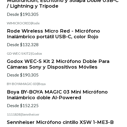
Multifunción, Escritorio y Solapa Doble USB-C
/ Lightning y Trípode
Desde $190.305
WIMICROCRED
|
Rode
Rode Wireless Micro Red - Micrófono
Inalámbrico portátil USB-C, color Rojo
Desde $132.328
GD-WEC-S KIT2
|
Godox
Godox WEC-S Kit 2 Micrófono Doble Para
Cámaras Sony y Dispositivos Móviles
Desde $190.305
BY-BOYAMAGIC-03
|
Boya
Boya BY-BOYA MAGIC 03 Mini Micrófono
Inalámbrico doble Al-Powered
Desde $152.225
1111838
|
Sennheiser
Sennheiser Micrófono cintillo XSW 1-ME3-B