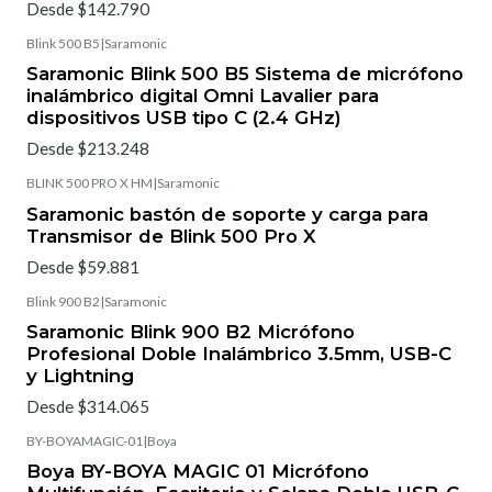
Desde $142.790
Blink 500 B5
|
Saramonic
Saramonic Blink 500 B5 Sistema de micrófono
inalámbrico digital Omni Lavalier para
dispositivos USB tipo C (2.4 GHz)
Desde $213.248
BLINK 500 PRO X HM
|
Saramonic
Saramonic bastón de soporte y carga para
Transmisor de Blink 500 Pro X
Desde $59.881
Blink 900 B2
|
Saramonic
Saramonic Blink 900 B2 Micrófono
Profesional Doble Inalámbrico 3.5mm, USB-C
y Lightning
Desde $314.065
BY-BOYAMAGIC-01
|
Boya
Boya BY-BOYA MAGIC 01 Micrófono