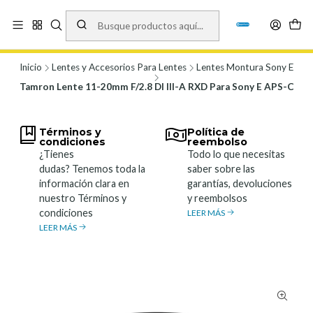
Vísita nuestro local en Los Agustinos 5478, Ñuñoa. Lunes a Viernes 9.30 a
19.00, Sábados 10:00 a 19:00 y Domingos de 10:00 a 17:00
Ver Mapa
Inicio
Lentes y Accesorios Para Lentes
Lentes Montura Sony E
Tamron Lente 11-20mm F/2.8 DI III-A RXD Para Sony E APS-C
Términos y
Política de
condiciones
reembolso
¿Tienes
Todo lo que necesitas
dudas? Tenemos toda la
saber sobre las
información clara en
garantías, devoluciones
nuestro Términos y
y reembolsos
condiciones
LEER MÁS
LEER MÁS