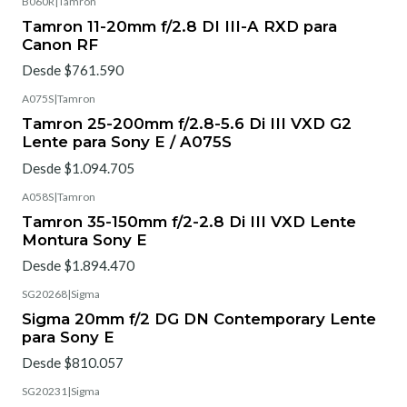
B060R
|
Tamron
Tamron 11-20mm f/2.8 DI III-A RXD para
Canon RF
Desde $761.590
A075S
|
Tamron
Tamron 25-200mm f/2.8-5.6 Di III VXD G2
Lente para Sony E / A075S
Desde $1.094.705
A058S
|
Tamron
Tamron 35-150mm f/2-2.8 Di III VXD Lente
Montura Sony E
Desde $1.894.470
SG20268
|
Sigma
Sigma 20mm f/2 DG DN Contemporary Lente
para Sony E
Desde $810.057
SG20231
|
Sigma