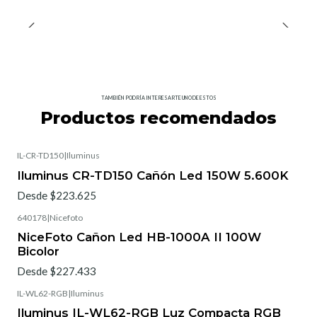
TAMBIÉN PODRÍA INTERESARTE UNO DE ESTOS
Productos recomendados
IL-CR-TD150
|
Iluminus
Iluminus CR-TD150 Cañón Led 150W 5.600K
Desde $223.625
640178
|
Nicefoto
NiceFoto Cañon Led HB-1000A II 100W
Bicolor
Desde $227.433
IL-WL62-RGB
|
Iluminus
Iluminus IL-WL62-RGB Luz Compacta RGB