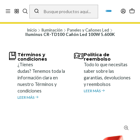
Vísita nuestro local en Los Agustinos 5478, Ñuñoa. Lunes a Viernes 9.30 a
19.00, Sábados 10:00 a 19:00 y Domingos de 10:00 a 17:00
Ver Mapa
Inicio
Iluminación
Paneles y Cañones Led
Iluminus CR-TD100 Cañón Led 100W 5.600K
Términos y
Política de
condiciones
reembolso
¿Tienes
Todo lo que necesitas
dudas? Tenemos toda la
saber sobre las
información clara en
garantías, devoluciones
nuestro Términos y
y reembolsos
condiciones
LEER MÁS
LEER MÁS