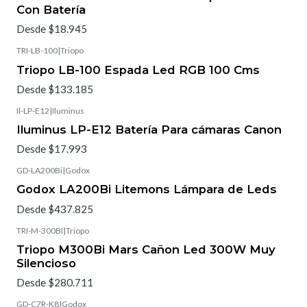
Con Batería
Desde $18.945
TRI-LB-100
|
Triopo
Triopo LB-100 Espada Led RGB 100 Cms
Desde $133.185
Il-LP-E12
|
Iluminus
Iluminus LP-E12 Batería Para cámaras Canon
Desde $17.993
GD-LA200Bi
|
Godox
Godox LA200Bi Litemons Lámpara de Leds
Desde $437.825
TRI-M-300BI
|
Triopo
Agotado
Triopo M300Bi Mars Cañon Led 300W Muy
Silencioso
Desde $280.711
GD-C7R-K8
|
Godox