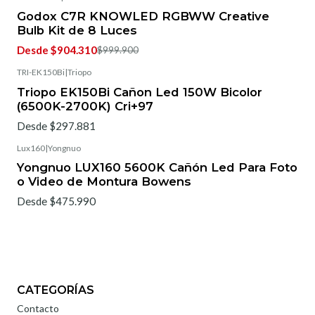
-5%
OFF
Godox C7R KNOWLED RGBWW Creative
Bulb Kit de 8 Luces
Desde $904.310
$999.900
TRI-EK150Bi
|
Triopo
Triopo EK150Bi Cañon Led 150W Bicolor
(6500K-2700K) Cri+97
Desde $297.881
Lux160
|
Yongnuo
Yongnuo LUX160 5600K Cañón Led Para Foto
o Video de Montura Bowens
Desde $475.990
CATEGORÍAS
Contacto