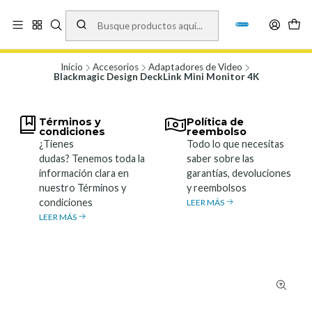
Vísita nuestro local en Los Agustinos 5478, Ñuñoa. Lunes a Viernes 9.30 a
19.00, Sábados 10:00 a 19:00 y Domingos de 10:00 a 17:00
Ver Mapa
Inicio
Accesorios
Adaptadores de Video
Blackmagic Design DeckLink Mini Monitor 4K
Términos y
Política de
condiciones
reembolso
¿Tienes
Todo lo que necesitas
dudas? Tenemos toda la
saber sobre las
información clara en
garantías, devoluciones
nuestro Términos y
y reembolsos
condiciones
LEER MÁS
LEER MÁS