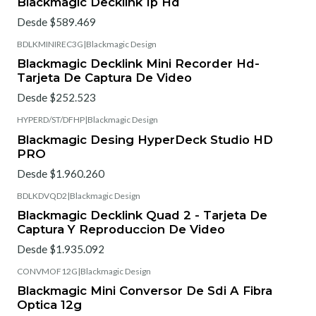
Blackmagic Decklink Ip Hd
Desde $589.469
BDLKMINIREC3G
|
Blackmagic Design
Blackmagic Decklink Mini Recorder Hd-
Tarjeta De Captura De Video
Desde $252.523
HYPERD/ST/DFHP
|
Blackmagic Design
Blackmagic Desing HyperDeck Studio HD
PRO
Desde $1.960.260
BDLKDVQD2
|
Blackmagic Design
Blackmagic Decklink Quad 2 - Tarjeta De
Captura Y Reproduccion De Video
Desde $1.935.092
CONVMOF12G
|
Blackmagic Design
Blackmagic Mini Conversor De Sdi A Fibra
Optica 12g