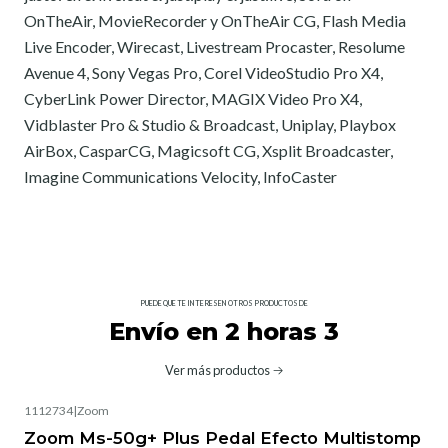
OnTheAir, MovieRecorder y OnTheAir CG, Flash Media
Live Encoder, Wirecast, Livestream Procaster, Resolume
Avenue 4, Sony Vegas Pro, Corel VideoStudio Pro X4,
CyberLink Power Director, MAGIX Video Pro X4,
Vidblaster Pro & Studio & Broadcast, Uniplay, Playbox
AirBox, CasparCG, Magicsoft CG, Xsplit Broadcaster,
Imagine Communications Velocity, InfoCaster
PUEDE QUE TE INTERESEN OTROS PRODUCTOS DE
Envío en 2 horas 3
Ver más productos
1112734
|
Zoom
Zoom Ms-50g+ Plus Pedal Efecto Multistomp