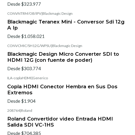
Desde $323.977
CONVNTRM/OB/IPV
|
Blackmagic Design
Blackmagic Teranex Mini - Conversor Sdi 12g
A Ip
Desde $1.058.021
CONVCMIC/SH12G/WPSU
|
Blackmagic Design
Blackmagic Design Micro Converter SDI to
HDMI 12G (con fuente de poder)
Desde $303.774
ILA-coplaHDMI
|
Generico
Copla HDMI Conector Hembra en Sus Dos
Extremos
Desde $1.904
208764
|
Roland
Roland Convertidor video Entrada HDMI
Salida SDI VC-1HS
Desde $704.385