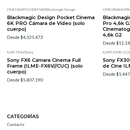
CINECAMPOCHDEF06P
|
Blackmagic Design
CINEURSAMUPR
Blackmagic Design Pocket Cinema
Blackmagic
6K PRO Cámara de Video (solo
Pro 4,6k G
cuerpo)
Cinematogr
4,6k G2
Desde $4.325.473
Desde $11.14
ILME-FX6V
|
Sony
ILMEFX30B.UC2
Sony FX6 Cámara Cinema Full
Sony FX30
Frame (ILME-FX6V//CUC) (solo
de Cine I
cuerpo)
Desde $1.447
Desde $5.807.190
CATEGORÍAS
Contacto