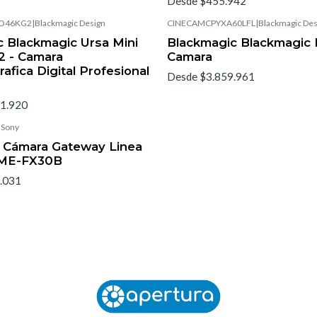
Desde $455.942
O46KG2
|
Blackmagic Design
CINECAMCPYXA60LFL
|
Blackmagic Des
 Blackmagic Ursa Mini
Blackmagic Blackmagic 
2 - Camara
Camara
afica Digital Profesional
Desde $3.859.961
1.920
|
Sony
 Cámara Gateway Linea
LME-FX30B
.031