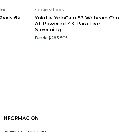
ign
Yolocam S3
|
Yololiv
Pyxis 6k
YoloLiv YoloCam S3 Webcam Con
AI-Powered 4K Para Live
Streaming
Desde $285.505
INFORMACIÓN
Términos y Condiciones