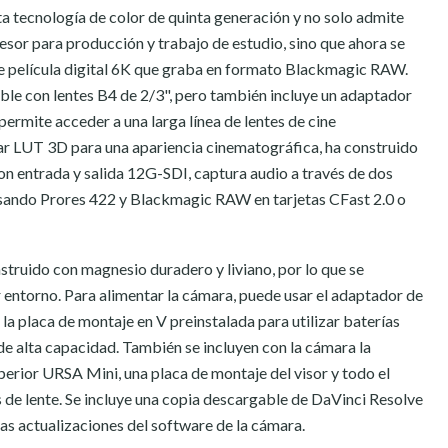
 tecnología de color de quinta generación y no solo admite
or para producción y trabajo de estudio, sino que ahora se
 película digital 6K que graba en formato Blackmagic RAW.
ble con lentes B4 de 2/3", pero también incluye un adaptador
permite acceder a una larga línea de lentes de cine
car LUT 3D para una apariencia cinematográfica, ha construido
con entrada y salida 12G-SDI, captura audio a través de dos
sando Prores 422 y Blackmagic RAW en tarjetas CFast 2.0 o
struido con magnesio duradero y liviano, por lo que se
 entorno. Para alimentar la cámara, puede usar el adaptador de
 la placa de montaje en V preinstalada para utilizar baterías
de alta capacidad. También se incluyen con la cámara la
erior URSA Mini, una placa de montaje del visor y todo el
 de lente. Se incluye una copia descargable de DaVinci Resolve
ras actualizaciones del software de la cámara.