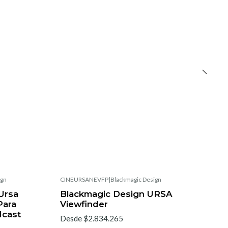
ign
CINEURSANEVFP
|
Blackmagic Design
Ursa
Blackmagic Design URSA
Para
Viewfinder
dcast
Desde $2.834.265