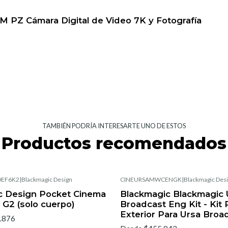
 PZ Cámara Digital de Video 7K y Fotografía
TAMBIÉN PODRÍA INTERESARTE UNO DE ESTOS
Productos recomendados
EF6K2
|
Blackmagic Design
CINEURSAMWCENGK
|
Blackmagic Des
c Design Pocket Cinema
Blackmagic Blackmagic 
G2 (solo cuerpo)
Broadcast Eng Kit - Kit 
Exterior Para Ursa Broa
.876