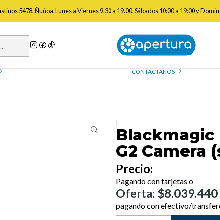
 Video
Cámaras Video Profesionales
Blackmagic Design URSA Broadc
gustinos 5478, Ñuñoa. Lunes a Viernes 9.30 a 19.00, Sábados 10:00 a 19:00 y Domin
a de reembolso
Contáctanos
ue necesitas saber sobre las
¿Tienes preguntas? Estamos
, devoluciones y reembolsos
ayudarte.
CONTÁCTANOS
|
Blackmagic 
G2 Camera (
Precio:
Pagando con tarjetas o
Oferta: $8.039.440
pagando con efectivo/transfer