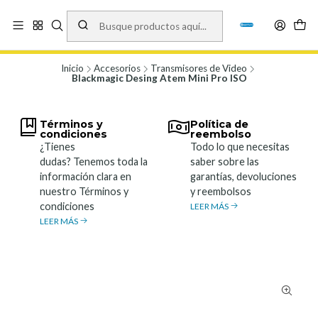
Vísita nuestro local en Los Agustinos 5478, Ñuñoa. Lunes a Viernes 9.30 a
19.00, Sábados 10:00 a 19:00 y Domingos de 10:00 a 17:00
Ver Mapa
Inicio
Accesorios
Transmisores de Video
Blackmagic Desing Atem Mini Pro ISO
Términos y
Política de
condiciones
reembolso
¿Tienes
Todo lo que necesitas
dudas? Tenemos toda la
saber sobre las
información clara en
garantías, devoluciones
nuestro Términos y
y reembolsos
condiciones
LEER MÁS
LEER MÁS