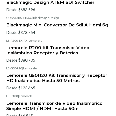
Blackmagic Design ATEM SDI Switcher
Desde $683.596
CONVMBSH4K6G
|
Blackmagic Design
Blackmagic Mini Conversor De Sdi A Hdmi 6g
Desde $373.754
LE-R200-TX-RX
|
Lemorele
Lemorele R200 Kit Transmisor Video
Inalámbrico Receptor y Baterías
Desde $380.705
LE-G50R20
|
Lemorele
Lemorele G50R20 Kit Transmisor y Receptor
HD Inalámbrico Hasta 50 Metros
Desde $123.665
LE-P100
|
Lemorele
Lemorele Transmisor de Video Inalámbrico
Simple HDMI / HDMI Hasta 50m
Desde $66.545