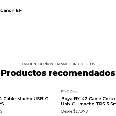
 Canon EF
TAMBIÉN PODRÍA INTERESARTE UNO DE ESTOS
Productos recomendados
BY-K2
|
Boya
4 Cable Macho USB-C -
Boya BY-K2 Cable Cort
RS
Usb-C – macho TRS 3.5
93
Desde $17.993