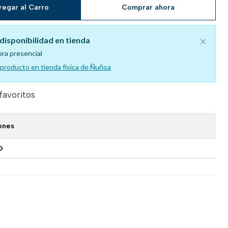
regar al Carro
Comprar ahora
disponibilidad en tienda
pra presencial
l producto en tienda física de Ñuñoa
 favoritos
ones
O