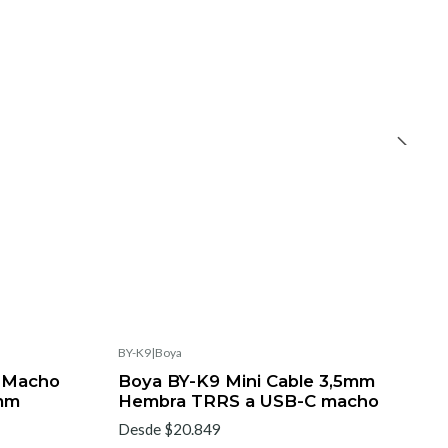
BY-K9
|
Boya
o Macho
Boya BY-K9 Mini Cable 3,5mm
mm
Hembra TRRS a USB-C macho
Desde $20.849