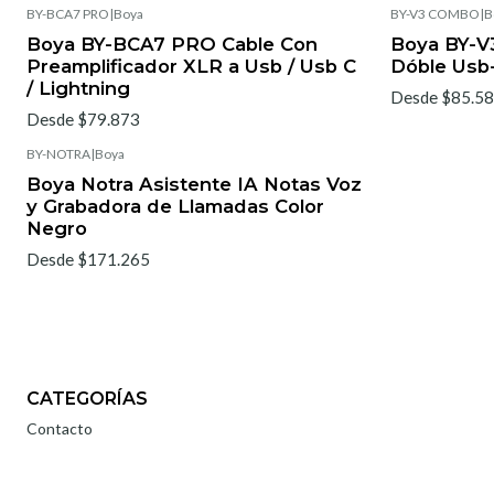
BY-BCA7 PRO
|
Boya
BY-V3 COMBO
|
B
Boya BY-BCA7 PRO Cable Con
Boya BY-V
Preamplificador XLR a Usb / Usb C
Dóble Usb-
/ Lightning
Desde $85.5
Desde $79.873
BY-NOTRA
|
Boya
Boya Notra Asistente IA Notas Voz
y Grabadora de Llamadas Color
Negro
Desde $171.265
CATEGORÍAS
Contacto