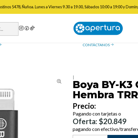
rios
Accesorios Para Teléfonos
Boya BY-K3 Cable Macho Lightning 
gustinos 5478, Ñuñoa. Lunes a Viernes 9.30 a 19.00, Sábados 10:00 a 19:00 y Domin
a de reembolso
Contáctanos
ue necesitas saber sobre las
¿Tienes preguntas? Estamos
, devoluciones y reembolsos
ayudarte.
CONTÁCTANOS
|
Boya BY-K3 
Hembra TRR
Precio:
Pagando con tarjetas o
Oferta: $20.849
pagando con efectivo/transfer