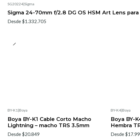
SG20224
|
Sigma
No disponible
Sigma 24-70mm f/2.8 DG OS HSM Art Lens para
Desde $1.332.705
BY-K1
|
Boya
BY-K4
|
Boya
Boya BY-K1 Cable Corto Macho
Boya BY-K
Lightning – macho TRS 3.5mm
Hembra T
Desde $20.849
Desde $17.9