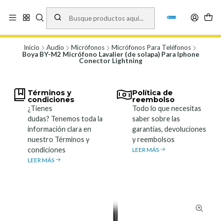
Vísita nuestro local en Los Agustinos 5478, Ñuñoa. Lunes a Viernes 9.30 a
19.00, Sábados 10:00 a 19:00 y Domingos de 10:00 a 17:00
Ver Mapa
Inicio
Audio
Micrófonos
Micrófonos Para Teléfonos
Boya BY-M2 Micrófono Lavalier (de solapa) Para Iphone
Conector Lightning
Términos y
Política de
condiciones
reembolso
¿Tienes
Todo lo que necesitas
dudas? Tenemos toda la
saber sobre las
información clara en
garantías, devoluciones
nuestro Términos y
y reembolsos
condiciones
LEER MÁS
LEER MÁS