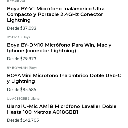
BY-V1
|
Boya
Boya BY-V1 Micrófono Inalámbrico Ultra
Compacto y Portable 2.4GHz Conector
Lightning
Desde $37.033
BY-DM10
|
Boya
Boya BY-DM10 Micrófono Para Win, Mac y
Iphone (conector Lightning)
Desde $79.873
BY-BOYAMINI
|
Boya
BOYAMini Micrófono Inalámbrico Doble USb-C
y Lightning
Desde $85.585
UL-A018GBB1
|
Ulanzi
Ulanzi U-Mic AM18 Micrófono Lavalier Doble
Hasta 100 Metros A018GBB1
Desde $142.705