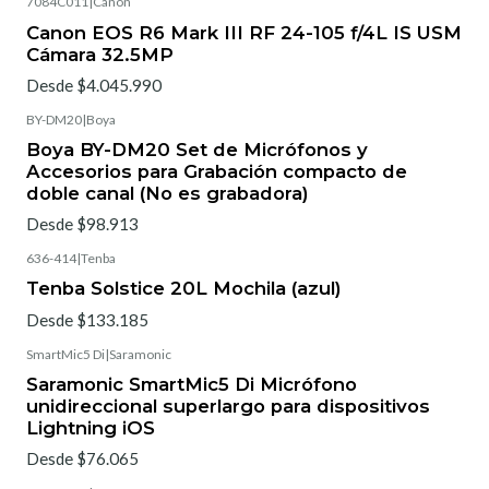
7084C011
|
Canon
Canon EOS R6 Mark III RF 24-105 f/4L IS USM
Cámara 32.5MP
Desde $4.045.990
BY-DM20
|
Boya
Boya BY-DM20 Set de Micrófonos y
Accesorios para Grabación compacto de
doble canal (No es grabadora)
Desde $98.913
636-414
|
Tenba
Tenba Solstice 20L Mochila (azul)
Desde $133.185
SmartMic5 Di
|
Saramonic
Saramonic SmartMic5 Di Micrófono
unidireccional superlargo para dispositivos
Lightning iOS
Desde $76.065