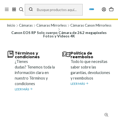
Vísita nuestro local en Los Agustinos 5478, Ñuñoa. Lunes a Viernes 9.30 a
19.00, Sábados 10:00 a 19:00 y Domingos de 10:00 a 17:00
Ver Mapa
Inicio
Cámaras
Cámaras Mirrorless
Cámaras Canon Mirrorless
Canon EOS RP Solo cuerpo Cámara de 26.2 megapixeles
Fotos y Videos 4K
Términos y
Política de
condiciones
reembolso
¿Tienes
Todo lo que necesitas
dudas? Tenemos toda la
saber sobre las
información clara en
garantías, devoluciones
nuestro Términos y
y reembolsos
condiciones
LEER MÁS
LEER MÁS