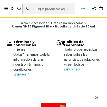
Vísita nuestro local en Los Agustinos 5478, Ñuñoa. Lunes a Viernes 9.30 a
19.00, Sábados 10:00 a 19:00 y Domingos de 10:00 a 17:00
Ver Mapa
Inicio
Accesorios
Tintas para impresoras
Canon GI-16 Pigment Black Botella de tinta de 167ml
Términos y
Política de
condiciones
reembolso
¿Tienes
Todo lo que necesitas
dudas? Tenemos toda la
saber sobre las
información clara en
garantías, devoluciones
nuestro Términos y
y reembolsos
condiciones
LEER MÁS
LEER MÁS