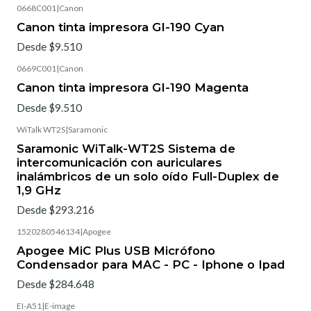
0668C001
|
Canon
Canon tinta impresora GI-190 Cyan
Desde $9.510
0669C001
|
Canon
Canon tinta impresora GI-190 Magenta
Desde $9.510
WiTalk WT2S
|
Saramonic
Saramonic WiTalk-WT2S Sistema de
intercomunicación con auriculares
inalámbricos de un solo oído Full-Duplex de
1,9 GHz
Desde $293.216
1520280546134
|
Apogee
Apogee MiC Plus USB Micrófono
Condensador para MAC - PC - Iphone o Ipad
Desde $284.648
EI-A51
|
E-image