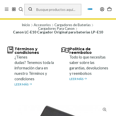
Vísita nuestro local en Los Agustinos 5478, Ñuñoa. Lunes a Viernes 9.30 a
19.00, Sábados 10:00 a 19:00 y Domingos de 10:00 a 17:00
Ver Mapa
Inicio
Accesorios
Cargadores de Baterías
Cargadores Para Canon
Canon LC-E10 Cargador Original para baterías LP-E10
Términos y
Política de
condiciones
reembolso
¿Tienes
Todo lo que necesitas
dudas? Tenemos toda la
saber sobre las
información clara en
garantías, devoluciones
nuestro Términos y
y reembolsos
condiciones
LEER MÁS
LEER MÁS