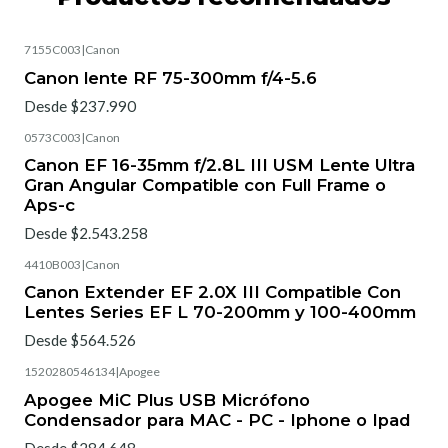
7155C003
|
Canon
Canon lente RF 75-300mm f/4-5.6
Desde $237.990
0573C003
|
Canon
Canon EF 16-35mm f/2.8L III USM Lente Ultra
Gran Angular Compatible con Full Frame o
Aps-c
Desde $2.543.258
4410B003
|
Canon
Canon Extender EF 2.0X III Compatible Con
Lentes Series EF L 70-200mm y 100-400mm
Desde $564.526
1520280546134
|
Apogee
Apogee MiC Plus USB Micrófono
Condensador para MAC - PC - Iphone o Ipad
Desde $284.648