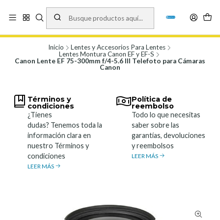
Vísita nuestro local en Los Agustinos 5478, Ñuñoa. Lunes a Viernes 9.30 a
19.00, Sábados 10:00 a 19:00 y Domingos de 10:00 a 17:00
Ver Mapa
Inicio
Lentes y Accesorios Para Lentes
Lentes Montura Canon EF y EF-S
Canon Lente EF 75-300mm f/4-5.6 III Telefoto para Cámaras
Canon
Términos y
Política de
condiciones
reembolso
¿Tienes
Todo lo que necesitas
dudas? Tenemos toda la
saber sobre las
información clara en
garantías, devoluciones
nuestro Términos y
y reembolsos
condiciones
LEER MÁS
LEER MÁS