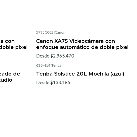
5735C002
|
Canon
a con
Canon XA75 Videocámara con
oble píxel
enfoque automático de doble píxel
Desde $2.965.470
636-414
|
Tenba
eado de
Tenba Solstice 20L Mochila (azul)
tudio
Desde $133.185