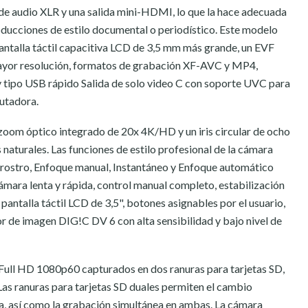
de audio XLR y una salida mini-HDMI, lo que la hace adecuada
ducciones de estilo documental o periodístico. Este modelo
ntalla táctil capacitiva LCD de 3,5 mm más grande, un EVF
ayor resolución, formatos de grabación XF-AVC y MP4,
tipo USB rápido Salida de solo video C con soporte UVC para
utadora.
n zoom óptico integrado de 20x 4K/HD y un iris circular de ocho
 naturales. Las funciones de estilo profesional de la cámara
 rostro, Enfoque manual, Instantáneo y Enfoque automático
mara lenta y rápida, control manual completo, estabilización
pantalla táctil LCD de 3,5", botones asignables por el usuario,
r de imagen DIG!C DV 6 con alta sensibilidad y bajo nivel de
ll HD 1080p60 capturados en dos ranuras para tarjetas SD,
Las ranuras para tarjetas SD duales permiten el cambio
ra, así como la grabación simultánea en ambas. La cámara