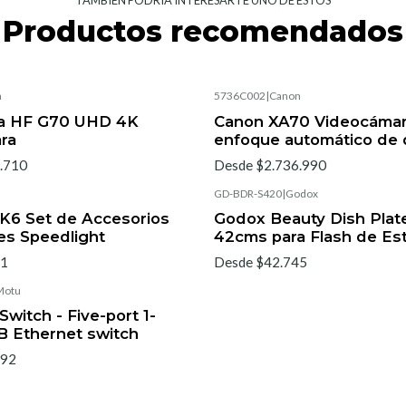
TAMBIÉN PODRÍA INTERESARTE UNO DE ESTOS
Productos recomendados
n
5736C002
|
Canon
ia HF G70 UHD 4K
Canon XA70 Videocámar
ra
enfoque automático de d
.710
Desde $2.736.990
GD-BDR-S420
|
Godox
K6 Set de Accesorios
Godox Beauty Dish Plat
es Speedlight
42cms para Flash de Es
41
Desde $42.745
Motu
witch - Five-port 1-
B Ethernet switch
192