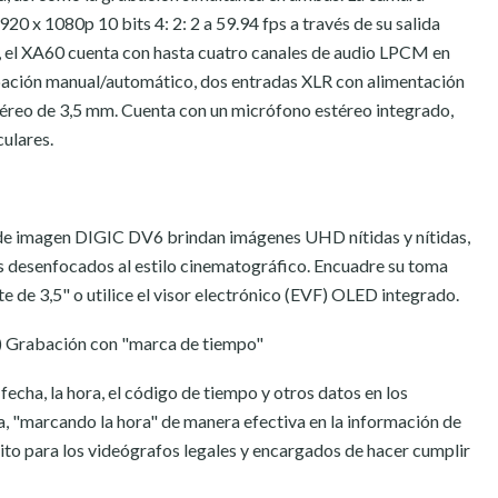
20 x 1080p 10 bits 4: 2: 2 a 59.94 fps a través de su salida
, el XA60 cuenta con hasta cuatro canales de audio LPCM en
ación manual/automático, dos entradas XLR con alimentación
éreo de 3,5 mm. Cuenta con un micrófono estéreo integrado,
culares.
de imagen DIGIC DV6 brindan imágenes UHD nítidas y nítidas,
ejos desenfocados al estilo cinematográfico. Encuadre su toma
te de 3,5" o utilice el visor electrónico (EVF) OLED integrado.
D) Grabación con "marca de tiempo"
echa, la hora, el código de tiempo y otros datos en los
a, "marcando la hora" de manera efectiva en la información de
ito para los videógrafos legales y encargados de hacer cumplir