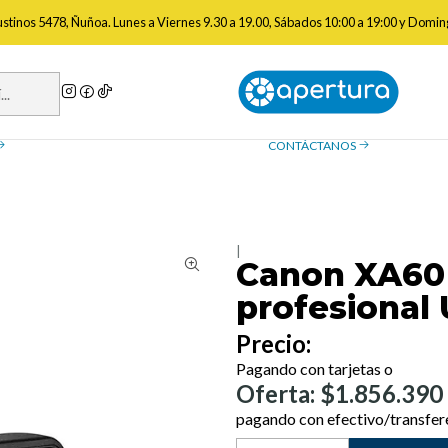
aras de Video
Cámaras Video Profesionales
Canon XA60 Videocámara
gustinos 5478, Ñuñoa. Lunes a Viernes 9.30 a 19.00, Sábados 10:00 a 19:00 y Domin
a de reembolso
Contáctanos
ue necesitas saber sobre las
¿Tienes preguntas? Estamos
, devoluciones y reembolsos
ayudarte.
CONTÁCTANOS
|
Canon XA60
profesional
Precio:
Pagando con tarjetas o
Oferta: $1.856.390
pagando con efectivo/transfer