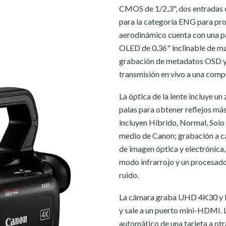
CMOS de 1/2,3", dos entradas 
para la categoría ENG para pro
aerodinámico cuenta con una pa
OLED de 0,36" inclinable de m
grabación de metadatos OSD y 
transmisión en vivo a una comp
La óptica de la lente incluye u
palas para obtener reflejos más
incluyen Híbrido, Normal, Solo
medio de Canon; grabación a cá
de imagen óptica y electrónica, 
modo infrarrojo y un procesado
ruido.
La cámara graba UHD 4K30 y Fu
y sale a un puerto mini-HDMI. 
automático de una tarjeta a ot