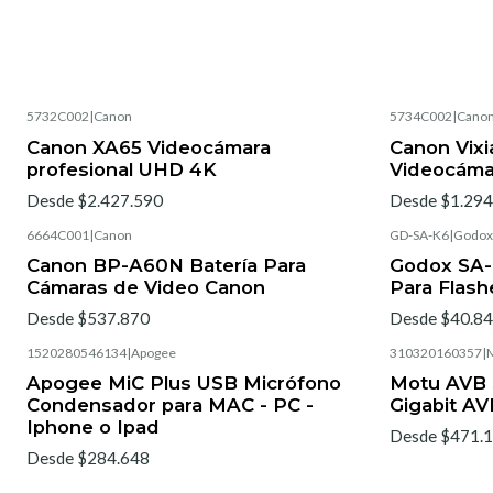
5732C002
|
Canon
5734C002
|
Cano
Canon XA65 Videocámara
Canon Vix
profesional UHD 4K
Videocáma
Desde $2.427.590
Desde $1.294
6664C001
|
Canon
GD-SA-K6
|
Godox
Canon BP-A60N Batería Para
Godox SA-
Cámaras de Video Canon
Para Flash
Desde $537.870
Desde $40.8
1520280546134
|
Apogee
310320160357
|
Apogee MiC Plus USB Micrófono
Motu AVB S
Condensador para MAC - PC -
Gigabit AV
Iphone o Ipad
Desde $471.
Desde $284.648