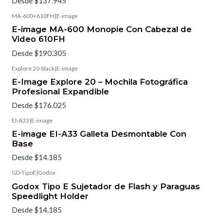
Desde $137.945
MA-600+610FH
|
E-image
E-image MA-600 Monopie Con Cabezal de
Video 610FH
Desde $190.305
Explore 20-black
|
E-image
E-Image Explore 20 – Mochila Fotográfica
Profesional Expandible
Desde $176.025
EI-A33
|
E-image
E-image EI-A33 Galleta Desmontable Con
Base
Desde $14.185
GD-TipoE
|
Godox
Godox Tipo E Sujetador de Flash y Paraguas
Speedlight Holder
Desde $14.185