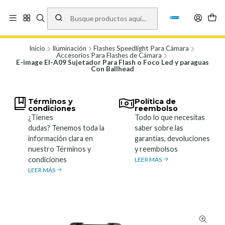
Vísita nuestro local en Los Agustinos 5478, Ñuñoa. Lunes a Viernes 9.30 a
19.00, Sábados 10:00 a 19:00 y Domingos de 10:00 a 17:00
Ver Mapa
Inicio
Iluminación
Flashes Speedlight Para Cámara
Accesorios Para Flashes de Cámara
E-image EI-A09 Sujetador Para Flash o Foco Led y paraguas
Con Ballhead
Términos y
Política de
condiciones
reembolso
¿Tienes
Todo lo que necesitas
dudas? Tenemos toda la
saber sobre las
información clara en
garantías, devoluciones
nuestro Términos y
y reembolsos
condiciones
LEER MÁS
LEER MÁS