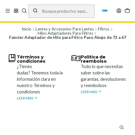
Vísita nuestro local en Los Agustinos 5478, Ñuñoa. Lunes a Viernes 9.30 a
19.00, Sábados 10:00 a 19:00 y Domingos de 10:00 a 17:00
Ver Mapa
Inicio
Lentes y Accesorios Para Lentes
Filtros
Hilos Adaptadores Para Filtros
Fancier Adaptador de Hilo para Filtro Paso Abajo de 72 a 67
Términos y
Política de
condiciones
reembolso
¿Tienes
Todo lo que necesitas
dudas? Tenemos toda la
saber sobre las
información clara en
garantías, devoluciones
nuestro Términos y
y reembolsos
condiciones
LEER MÁS
LEER MÁS