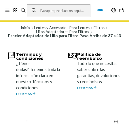
Vísita nuestro local en Los Agustinos 5478, Ñuñoa. Lunes a Viernes 9.30 a
19.00, Sábados 10:00 a 19:00 y Domingos de 10:00 a 17:00
Ver Mapa
Inicio
Lentes y Accesorios Para Lentes
Filtros
Hilos Adaptadores Para Filtros
Fancier Adaptador de Hilo para Filtro Paso Arriba de 37 a 43
Términos y
Política de
condiciones
reembolso
¿Tienes
Todo lo que necesitas
dudas? Tenemos toda la
saber sobre las
información clara en
garantías, devoluciones
nuestro Términos y
y reembolsos
condiciones
LEER MÁS
LEER MÁS