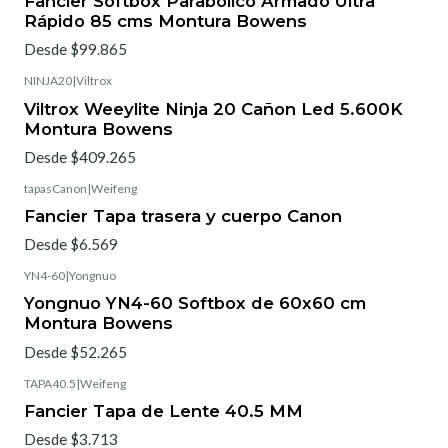
Fancier Softbox Parabólico Armado Ultra
Rápido 85 cms Montura Bowens
Desde $99.865
NINJA20
|
Viltrox
Viltrox Weeylite Ninja 20 Cañon Led 5.600K
Montura Bowens
Desde $409.265
tapasCanon
|
Weifeng
Fancier Tapa trasera y cuerpo Canon
Desde $6.569
YN4-60
|
Yongnuo
Yongnuo YN4-60 Softbox de 60x60 cm
Montura Bowens
Desde $52.265
TAPA40.5
|
Weifeng
Fancier Tapa de Lente 40.5 MM
Desde $3.713