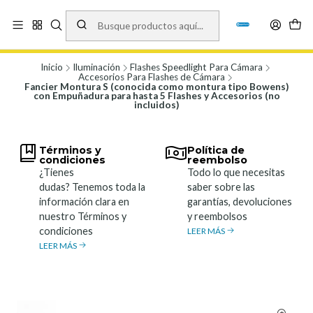
Vísita nuestro local en Los Agustinos 5478, Ñuñoa. Lunes a Viernes 9.30 a
19.00, Sábados 10:00 a 19:00 y Domingos de 10:00 a 17:00
Ver Mapa
Inicio
Iluminación
Flashes Speedlight Para Cámara
Accesorios Para Flashes de Cámara
Fancier Montura S (conocida como montura tipo Bowens)
con Empuñadura para hasta 5 Flashes y Accesorios (no
incluidos)
Términos y
Política de
condiciones
reembolso
¿Tienes
Todo lo que necesitas
dudas? Tenemos toda la
saber sobre las
información clara en
garantías, devoluciones
nuestro Términos y
y reembolsos
condiciones
LEER MÁS
LEER MÁS