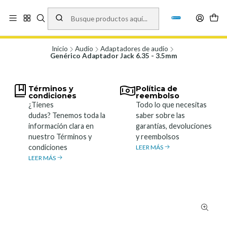
Vísita nuestro local en Los Agustinos 5478, Ñuñoa. Lunes a Viernes 9.30 a
19.00, Sábados 10:00 a 19:00 y Domingos de 10:00 a 17:00
Ver Mapa
Inicio
Audio
Adaptadores de audio
Genérico Adaptador Jack 6.35 - 3.5mm
Términos y
Política de
condiciones
reembolso
¿Tienes
Todo lo que necesitas
dudas? Tenemos toda la
saber sobre las
información clara en
garantías, devoluciones
nuestro Términos y
y reembolsos
condiciones
LEER MÁS
LEER MÁS