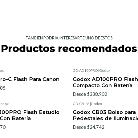
TAMBIÉN PODRÍA INTERESARTE UNO DE ESTOS
Productos recomendados
ox
GD-AD100PRO
|
Godox
ro-C Flash Para Canon
Godox AD100PRO Flash
Compacto Con Batería
185
Desde $338.902
odox
GD-CB-03
|
Godox
00PRO Flash Estudio
Godox CB03 Bolso para
Con Batería
Pedestales de Iluminaci
270
Desde $24.742