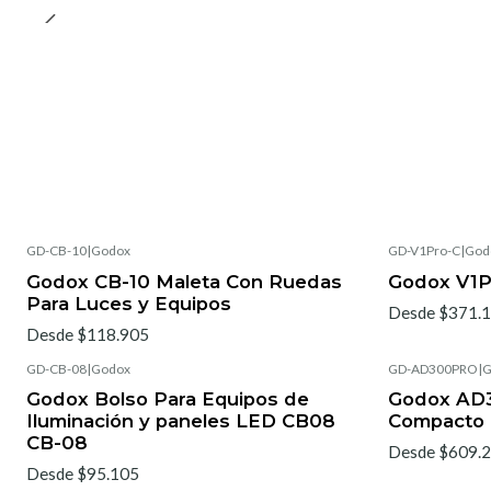
GD-CB-10
|
Godox
GD-V1Pro-C
|
God
Godox CB-10 Maleta Con Ruedas
Godox V1P
Para Luces y Equipos
Desde $371.
Desde $118.905
GD-CB-08
|
Godox
GD-AD300PRO
|
G
Godox Bolso Para Equipos de
Godox AD3
Iluminación y paneles LED CB08
Compacto 
CB-08
Desde $609.
Desde $95.105