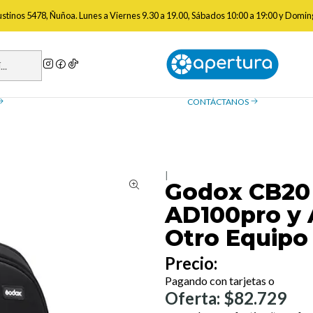
uipos
Mochilas
Godox CB20 Mochila Para Flash AD100pro y AD300P
gustinos 5478, Ñuñoa. Lunes a Viernes 9.30 a 19.00, Sábados 10:00 a 19:00 y Domin
a de reembolso
Contáctanos
ue necesitas saber sobre las
¿Tienes preguntas? Estamos
, devoluciones y reembolsos
ayudarte.
CONTÁCTANOS
|
Godox CB20 
AD100pro y 
Otro Equipo
Precio:
Pagando con tarjetas o
Oferta: $82.729