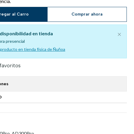
encia.
regar al Carro
Comprar ahora
disponibilidad en tienda
pra presencial
l producto en tienda física de Ñuñoa
 favoritos
ones
O
00Pro, AD300Pro