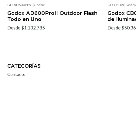
GD-AD600ProII
|
Godox
GD-CB-05
|
Godo
Godox AD600ProII Outdoor Flash
Godox CB0
Todo en Uno
de Ilumina
Desde $1.132.785
Desde $50.3
CATEGORÍAS
Contacto