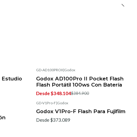
GD-AD100PROII
|
Godox
-5%
OFF
 Estudio
Godox AD100Pro II Pocket Flash
Flash Portátil 100ws Con Batería
Desde $348.104
$384.900
GD-V1Pro-F
|
Godox
Godox V1Pro-F Flash Para Fujifilm
ón
Desde $373.089