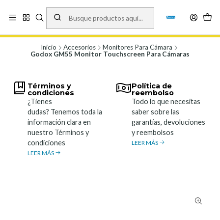
Vísita nuestro local en Los Agustinos 5478, Ñuñoa. Lunes a Viernes 9.30 a
19.00, Sábados 10:00 a 19:00 y Domingos de 10:00 a 17:00
Ver Mapa
Inicio
Accesorios
Monitores Para Cámara
Godox GM55 Monitor Touchscreen Para Cámaras
Términos y
Política de
condiciones
reembolso
¿Tienes
Todo lo que necesitas
dudas? Tenemos toda la
saber sobre las
información clara en
garantías, devoluciones
nuestro Términos y
y reembolsos
condiciones
LEER MÁS
LEER MÁS