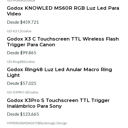
GD-MS60R
|
Godox
Godox KNOWLED MS60R RGB Luz Led Para
Video
Desde $459.721
GD-X3 C
|
Godox
Godox X3 C Touchscreen TTL Wireless Flash
Trigger Para Canon
Desde $99.865
GD-Ring48
|
Godox
Godox Ring48 Luz Led Anular Macro Ring
Light
Desde $57.025
GD-X3PRO-S
|
Godox
Godox X3Pro S Touchscreen TTL Trigger
Inalámbrico Para Sony
Desde $123.665
HYPERD/AVIDA03/5
|
Blackmagic Design