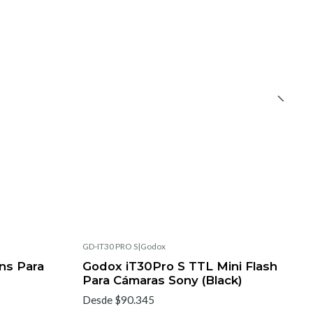
GD-IT30 PRO S
|
Godox
ns Para
Godox iT30Pro S TTL Mini Flash
Para Cámaras Sony (Black)
Desde $90.345