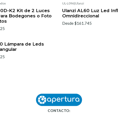
odox
UL-L096
|
Ulanzi
0D-K2 Kit de 2 Luces
Ulanzi AL60 Luz Led Inf
Para Bodegones o Foto
Omnidireccional
tos
Desde $161.745
425
00 Lámpara de Leds
tangular
625
CONTACTO: