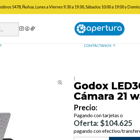
Luces Led Compactas y Para Cámaras
Godox LED308CII Led Bicolor P
gustinos 5478, Ñuñoa. Lunes a Viernes 9.30 a 19.00, Sábados 10:00 a 19:00 y Domin
a de reembolso
Contáctanos
ue necesitas saber sobre las
¿Tienes preguntas? Estamos
, devoluciones y reembolsos
ayudarte.
CONTÁCTANOS
|
Godox LED30
Cámara 21 w
Precio:
Pagando con tarjetas o
Oferta: $104.625
pagando con efectivo/transfer