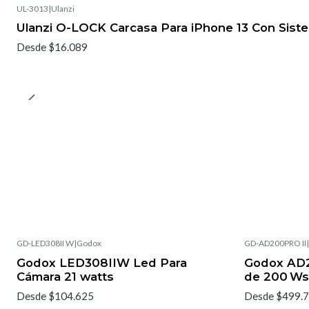
UL-3013
|
Ulanzi
Ulanzi O-LOCK Carcasa Para iPhone 13 Con Sis
Desde $16.089
GD-LED308II W
|
Godox
GD-AD200PRO II
|
Godox LED308IIW Led Para
Godox AD20
Cámara 21 watts
de 200 Ws
Desde $104.625
Desde $499.