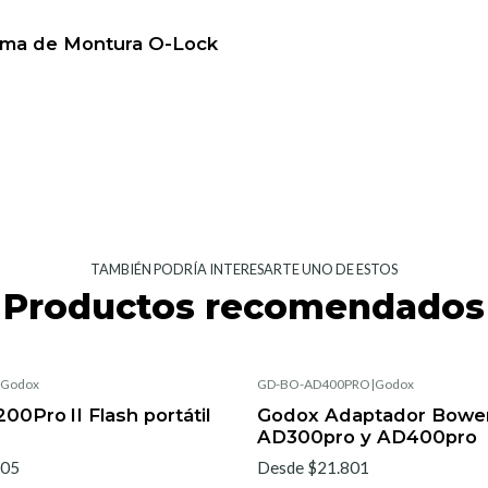
tema de Montura O-Lock
TAMBIÉN PODRÍA INTERESARTE UNO DE ESTOS
Productos recomendados
Godox
GD-BO-AD400PRO
|
Godox
0Pro II Flash portátil
Godox Adaptador Bowe
AD300pro y AD400pro
705
Desde $21.801