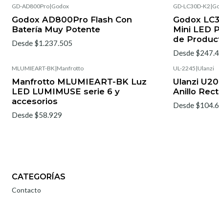
GD-AD800Pro
|
Godox
GD-LC30D-K2
|
G
Godox AD800Pro Flash Con
Godox LC3
Batería Muy Potente
Mini LED 
de Produc
Desde $1.237.505
Desde $247.
MLUMIEART-BK
|
Manfrotto
UL-2245
|
Ulanzi
Manfrotto MLUMIEART-BK Luz
Ulanzi U2
LED LUMIMUSE serie 6 y
Anillo Rec
accesorios
Desde $104.
Desde $58.929
CATEGORÍAS
Contacto