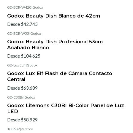
GD-BDR-W420
|
Godox
Godox Beauty Dish Blanco de 42cm
Desde $42.745
GD-BDR-W55
|
Godox
Godox Beauty Dish Profesional 53cm
Acabado Blanco
Desde $104.625
GD-Lux ELF
|
Godox
Godox Lux Elf Flash de Cámara Contacto
Central
Desde $63.689
GD-C30Bi
|
Godox
Godox Litemons C30BI Bi-Color Panel de Luz
LED
Desde $58.929
100609
|
Profoto