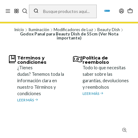
Vísita nuestro local en Los Agustinos 5478, Ñuñoa. Lunes a Viernes 9.30 a
19.00, Sábados 10:00 a 19:00 y Domingos de 10:00 a 17:00
Ver Mapa
Inicio
Iluminación
Modificadores de Luz
Beauty Dish
Godox Panal para Beauty Dish de 55cm (Ver Nota
importante)
Términos y
Política de
condiciones
reembolso
¿Tienes
Todo lo que necesitas
dudas? Tenemos toda la
saber sobre las
información clara en
garantías, devoluciones
nuestro Términos y
y reembolsos
condiciones
LEER MÁS
LEER MÁS