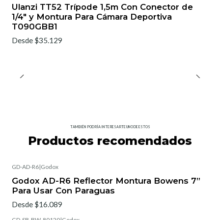
Ulanzi TT52 Trípode 1,5m Con Conector de
1/4" y Montura Para Cámara Deportiva
T090GBB1
Desde $35.129
TAMBIÉN PODRÍA INTERESARTE UNO DE ESTOS
Productos recomendados
GD-AD-R6
|
Godox
Godox AD-R6 Reflector Montura Bowens 7”
Para Usar Con Paraguas
Desde $16.089
GD-SB-BW-80120
|
Godox