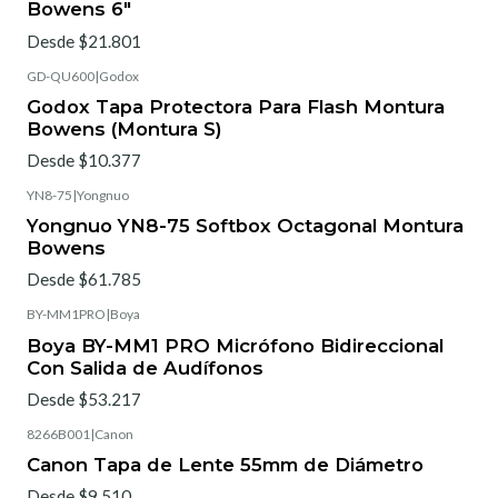
Bowens 6"
Desde $21.801
GD-QU600
|
Godox
Godox Tapa Protectora Para Flash Montura
Bowens (Montura S)
Desde $10.377
YN8-75
|
Yongnuo
Yongnuo YN8-75 Softbox Octagonal Montura
Bowens
Desde $61.785
BY-MM1PRO
|
Boya
Boya BY-MM1 PRO Micrófono Bidireccional
Con Salida de Audífonos
Desde $53.217
8266B001
|
Canon
Canon Tapa de Lente 55mm de Diámetro
Desde $9.510