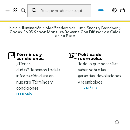
Vísita nuestro local en Los Agustinos 5478, Ñuñoa. Lunes a Viernes 9.30 a
19.00, Sábados 10:00 a 19:00 y Domingos de 10:00 a 17:00
Ver Mapa
Inicio
Iluminación
Modificadores de Luz
Snoot y Barndoor
Godox SN05 Snoot Montura Bowens Con Difusor de Calor
en su Base
Términos y
Política de
condiciones
reembolso
¿Tienes
Todo lo que necesitas
dudas? Tenemos toda la
saber sobre las
información clara en
garantías, devoluciones
nuestro Términos y
y reembolsos
condiciones
LEER MÁS
LEER MÁS