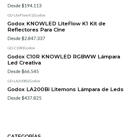
Desde $194.113
GD-LiteFlow K1
|
Godox
Godox KNOWLED LiteFlow K1 Kit de
Reflectores Para Cine
Desde $2.847.337
GD-C10R
|
Godox
Godox C10R KNOWLED RGBWW Lámpara
Led Creativa
Desde $66.545
GD-LA200Bi
|
Godox
Godox LA200Bi Litemons Lámpara de Leds
Desde $437.825
CATEGORÍAS