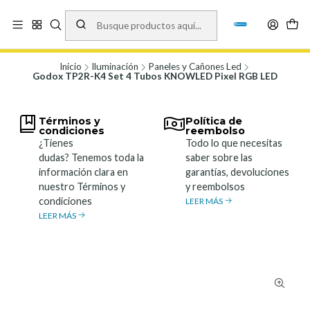
Vísita nuestro local en Los Agustinos 5478, Ñuñoa. Lunes a Viernes 9.30 a
19.00, Sábados 10:00 a 19:00 y Domingos de 10:00 a 17:00
Ver Mapa
Inicio
Iluminación
Paneles y Cañones Led
Godox TP2R-K4 Set 4 Tubos KNOWLED Pixel RGB LED
Términos y
Política de
condiciones
reembolso
¿Tienes
Todo lo que necesitas
dudas? Tenemos toda la
saber sobre las
información clara en
garantías, devoluciones
nuestro Términos y
y reembolsos
condiciones
LEER MÁS
LEER MÁS