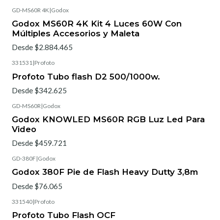
GD-MS60R 4K
|
Godox
Godox MS60R 4K Kit 4 Luces 60W Con
Múltiples Accesorios y Maleta
Desde $2.884.465
331531
|
Profoto
Profoto Tubo flash D2 500/1000w.
Desde $342.625
GD-MS60R
|
Godox
Godox KNOWLED MS60R RGB Luz Led Para
Video
Desde $459.721
GD-380F
|
Godox
Godox 380F Pie de Flash Heavy Dutty 3,8m
Desde $76.065
331540
|
Profoto
Profoto Tubo Flash OCF