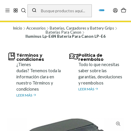
Vísita nuestro local en Los Agustinos 5478, Ñuñoa. Lunes a Viernes 9.30 a
19.00, Sábados 10:00 a 19:00 y Domingos de 10:00 a 17:00
Ver Mapa
Inicio
Accesorios
Baterías, Cargadores y Battery Grips
Baterías Para Canon
Iluminus Lp-E6N Batería Para Canon LP-E6
Términos y
Política de
condiciones
reembolso
¿Tienes
Todo lo que necesitas
dudas? Tenemos toda la
saber sobre las
información clara en
garantías, devoluciones
nuestro Términos y
y reembolsos
condiciones
LEER MÁS
LEER MÁS