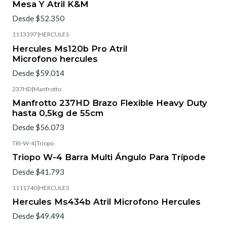
Mesa Y Atril K&M
Desde $52.350
1113397
|
HERCULES
Hercules Ms120b Pro Atril
Microfono hercules
Desde $59.014
237HD
|
Manfrotto
Manfrotto 237HD Brazo Flexible Heavy Duty
hasta 0,5kg de 55cm
Desde $56.073
TRI-W-4
|
Triopo
Triopo W-4 Barra Multi Ángulo Para Trípode
Desde $41.793
1111740
|
HERCULES
Hercules Ms434b Atril Microfono Hercules
Desde $49.494