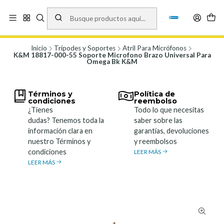
Vísita nuestro local en Los Agustinos 5478, Ñuñoa. Lunes a Viernes 9.30 a
19.00, Sábados 10:00 a 19:00 y Domingos de 10:00 a 17:00
Ver Mapa
Inicio
Trípodes y Soportes
Atril Para Micrófonos
K&M 18817-000-55 Soporte Microfono Brazo Universal Para
Omega Bk K&M
Términos y
Política de
condiciones
reembolso
¿Tienes
Todo lo que necesitas
dudas? Tenemos toda la
saber sobre las
información clara en
garantías, devoluciones
nuestro Términos y
y reembolsos
condiciones
LEER MÁS
LEER MÁS