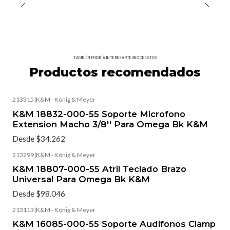
TAMBIÉN PODRÍA INTERESARTE UNO DE ESTOS
Productos recomendados
213315
|
K&M - König & Meyer
K&M 18832-000-55 Soporte Microfono
Extension Macho 3/8'' Para Omega Bk K&M
Desde $34.262
213299
|
K&M - König & Meyer
K&M 18807-000-55 Atril Teclado Brazo
Universal Para Omega Bk K&M
Desde $98.046
213113
|
K&M - König & Meyer
K&M 16085-000-55 Soporte Audifonos Clamp