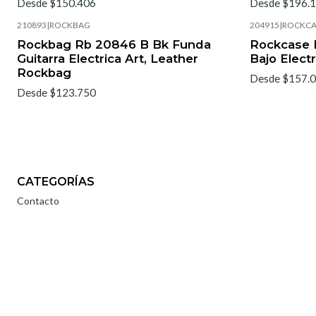
Desde $150.406
Desde $196.
210893
|
ROCKBAG
204915
|
ROCKCA
Rockbag Rb 20846 B Bk Funda
Rockcase 
Guitarra Electrica Art, Leather
Bajo Elect
Rockbag
Desde $157.
Desde $123.750
CATEGORÍAS
Contacto