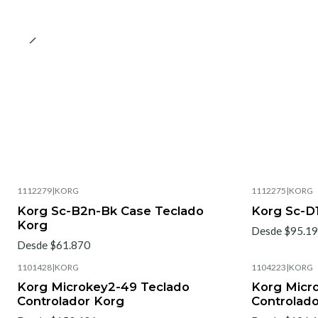
1112279
|
KORG
1112275
|
KORG
Korg Sc-B2n-Bk Case Teclado
Korg Sc-D
Korg
Desde $95.1
Desde $61.870
1101428
|
KORG
1104223
|
KORG
Korg Microkey2-49 Teclado
Korg Micro
Controlador Korg
Controlad