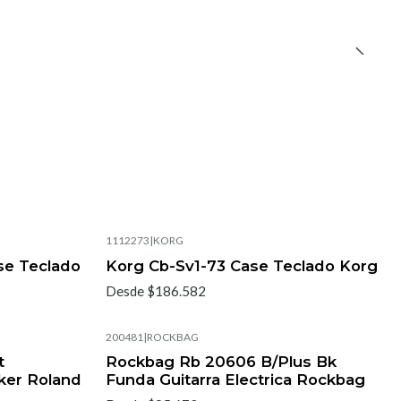
1112273
|
KORG
se Teclado
Korg Cb-Sv1-73 Case Teclado Korg
Desde $186.582
200481
|
ROCKBAG
t
Rockbag Rb 20606 B/Plus Bk
ker Roland
Funda Guitarra Electrica Rockbag