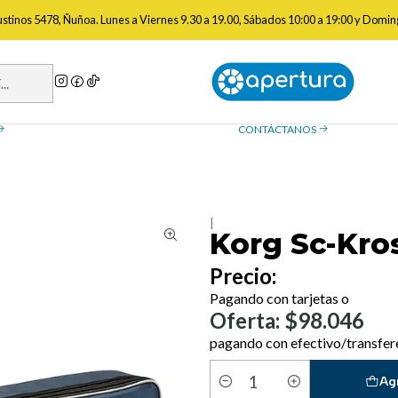
Audio
Cases de Audio e Instrumentos
Korg Sc-Kross2-61 Case Tecla
gustinos 5478, Ñuñoa. Lunes a Viernes 9.30 a 19.00, Sábados 10:00 a 19:00 y Domin
a de reembolso
Contáctanos
ue necesitas saber sobre las
¿Tienes preguntas? Estamos
, devoluciones y reembolsos
ayudarte.
CONTÁCTANOS
|
Korg Sc-Kro
Precio:
Pagando con tarjetas o
Oferta: $98.046
pagando con efectivo/transfer
Ag
Cantidad