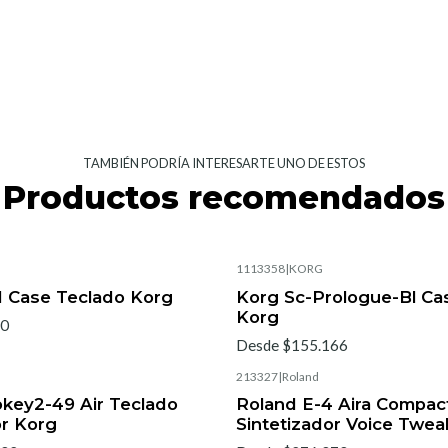
TAMBIÉN PODRÍA INTERESARTE UNO DE ESTOS
Productos recomendados
1113358
|
KORG
1 Case Teclado Korg
Korg Sc-Prologue-Bl Ca
Korg
90
Desde $155.166
213327
|
Roland
key2-49 Air Teclado
Roland E-4 Aira Compac
or Korg
Sintetizador Voice Twea