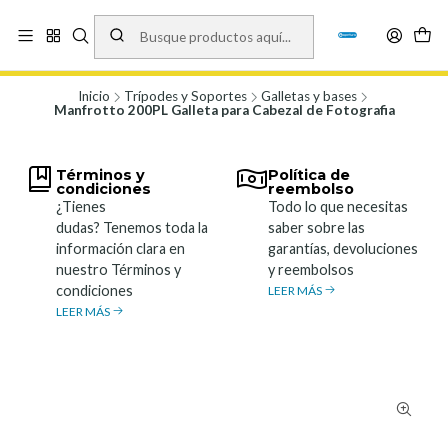
Vísita nuestro local en Los Agustinos 5478, Ñuñoa. Lunes a Viernes 9.30 a
19.00, Sábados 10:00 a 19:00 y Domingos de 10:00 a 17:00
Ver Mapa
Inicio
Trípodes y Soportes
Galletas y bases
Manfrotto 200PL Galleta para Cabezal de Fotografia
Términos y
Política de
condiciones
reembolso
¿Tienes
Todo lo que necesitas
dudas? Tenemos toda la
saber sobre las
información clara en
garantías, devoluciones
nuestro Términos y
y reembolsos
condiciones
LEER MÁS
LEER MÁS