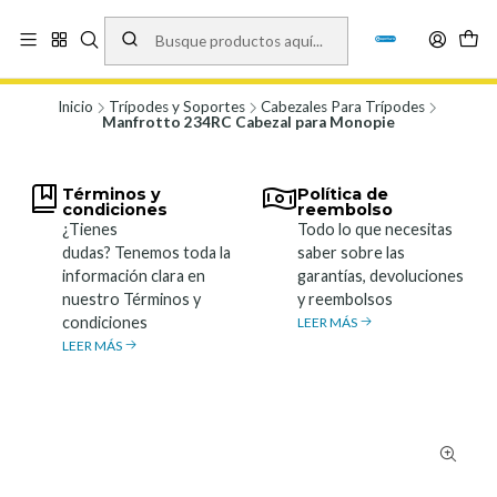
Vísita nuestro local en Los Agustinos 5478, Ñuñoa. Lunes a Viernes 9.30 a
19.00, Sábados 10:00 a 19:00 y Domingos de 10:00 a 17:00
Ver Mapa
Inicio
Trípodes y Soportes
Cabezales Para Trípodes
Manfrotto 234RC Cabezal para Monopie
Términos y
Política de
condiciones
reembolso
¿Tienes
Todo lo que necesitas
dudas? Tenemos toda la
saber sobre las
información clara en
garantías, devoluciones
nuestro Términos y
y reembolsos
condiciones
LEER MÁS
LEER MÁS