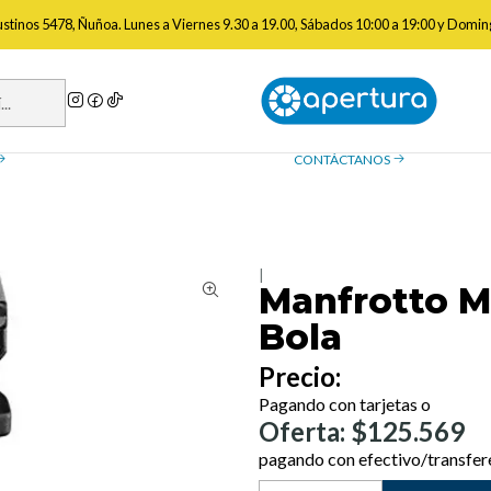
odes y Soportes
Cabezales Para Trípodes
Manfrotto MH496-BH Cabe
gustinos 5478, Ñuñoa. Lunes a Viernes 9.30 a 19.00, Sábados 10:00 a 19:00 y Domin
a de reembolso
Contáctanos
ue necesitas saber sobre las
¿Tienes preguntas? Estamos
, devoluciones y reembolsos
ayudarte.
CONTÁCTANOS
|
Manfrotto 
Bola
Precio:
Pagando con tarjetas o
Oferta: $125.569
pagando con efectivo/transfer