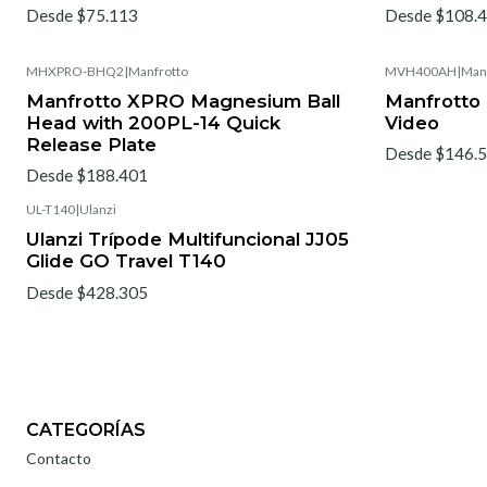
Desde $75.113
Desde $108.
MHXPRO-BHQ2
|
Manfrotto
MVH400AH
|
Man
Manfrotto XPRO Magnesium Ball
Manfrott
Head with 200PL-14 Quick
Video
Release Plate
Desde $146.
Desde $188.401
UL-T140
|
Ulanzi
Ulanzi Trípode Multifuncional JJ05
Glide GO Travel T140
Desde $428.305
CATEGORÍAS
Contacto