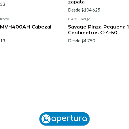
zapata
433
Desde $104.625
frotto
C-4-50
|
Savage
o MVH400AH Cabezal
Savage Pinza Pequeña 
Centímetros C-4-50
513
Desde $4.750