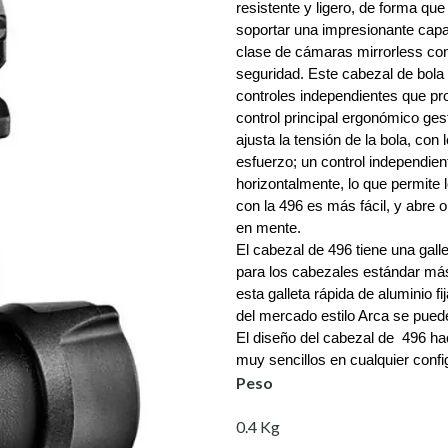
resistente y ligero, de forma que 
soportar una impresionante capac
clase de cámaras mirrorless con
seguridad. Este cabezal de bola 
controles independientes que prop
control principal ergonómico gest
ajusta la tensión de la bola, con
esfuerzo; un control independien
horizontalmente, lo que permite 
con la 496 es más fácil, y abre o
en mente.
El cabezal de 496 tiene una gall
para los cabezales estándar más
esta galleta rápida de aluminio f
del mercado estilo Arca se puede
El diseño del cabezal de  496 ha
muy sencillos en cualquier confi
Peso
0.4 Kg