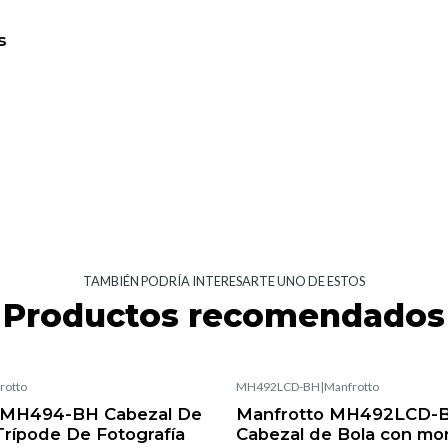
s
TAMBIÉN PODRÍA INTERESARTE UNO DE ESTOS
Productos recomendados
rotto
MH492LCD-BH
|
Manfrotto
 MH494-BH Cabezal De
Manfrotto MH492LCD-B
Trípode De Fotografía
Cabezal de Bola con mo