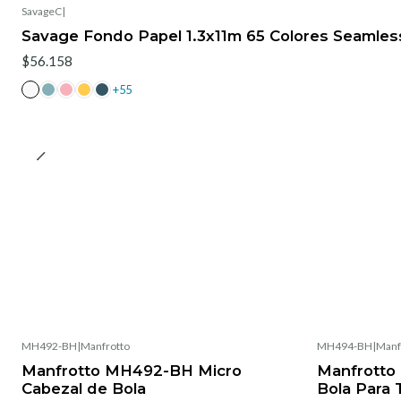
SavageC
|
Savage Fondo Papel 1.3x11m 65 Colores Seamles
$56.158
+55
MH492-BH
|
Manfrotto
MH494-BH
|
Manf
Manfrotto MH492-BH Micro
Manfrotto
Cabezal de Bola
Bola Para 