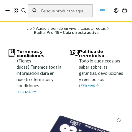
Vísita nuestro local en Los Agustinos 5478, Ñuñoa. Lunes a Viernes 9.30 a
19.00, Sábados 10:00 a 19:00 y Domingos de 10:00 a 17:00
Ver Mapa
Inicio
Audio
Sonido en vivo
Cajas Directas
Radial Pro 48 - Caja directa activa
Términos y
Política de
condiciones
reembolso
¿Tienes
Todo lo que necesitas
dudas? Tenemos toda la
saber sobre las
información clara en
garantías, devoluciones
nuestro Términos y
y reembolsos
condiciones
LEER MÁS
LEER MÁS