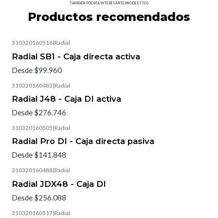
TAMBIÉN PODRÍA INTERESARTE UNO DE ESTOS
Productos recomendados
310320160516
|
Radial
Radial SB1 - Caja directa activa
Desde $99.960
310320160483
|
Radial
Radial J48 - Caja DI activa
Desde $276.746
310320160505
|
Radial
Radial Pro DI - Caja directa pasiva
Desde $141.848
310320160488
|
Radial
Radial JDX48 - Caja DI
Desde $256.088
310320160517
|
Radial