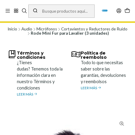
Vísita nuestro local en Los Agustinos 5478, Ñuñoa. Lunes a Viernes 9.30 a
19.00, Sábados 10:00 a 19:00 y Domingos de 10:00 a 17:00
Ver Mapa
Inicio
Audio
Micrófonos
Cortavientos y Reductores de Ruido
Rode Mini Fur para Lavalier (3 unidades)
Términos y
Política de
condiciones
reembolso
¿Tienes
Todo lo que necesitas
dudas? Tenemos toda la
saber sobre las
información clara en
garantías, devoluciones
nuestro Términos y
y reembolsos
condiciones
LEER MÁS
LEER MÁS