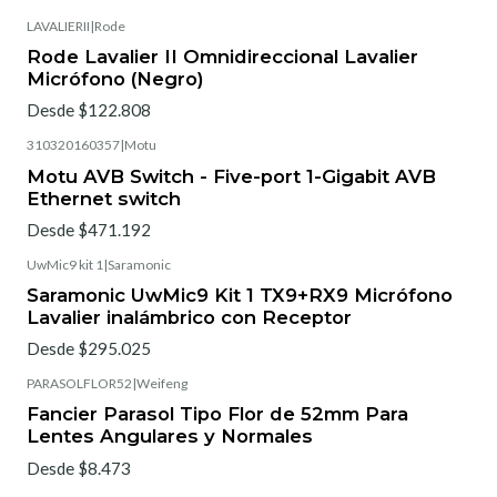
LAVALIERII
|
Rode
Rode Lavalier II Omnidireccional Lavalier
Micrófono (Negro)
Desde $122.808
310320160357
|
Motu
Motu AVB Switch - Five-port 1-Gigabit AVB
Ethernet switch
Desde $471.192
UwMic9 kit 1
|
Saramonic
Saramonic UwMic9 Kit 1 TX9+RX9 Micrófono
Lavalier inalámbrico con Receptor
Desde $295.025
PARASOLFLOR52
|
Weifeng
Fancier Parasol Tipo Flor de 52mm Para
Lentes Angulares y Normales
Desde $8.473