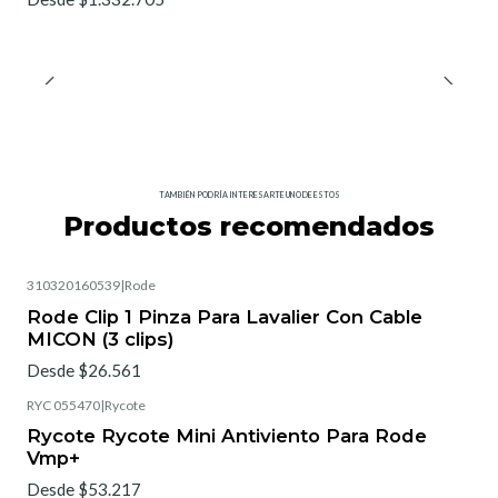
TAMBIÉN PODRÍA INTERESARTE UNO DE ESTOS
Productos recomendados
310320160539
|
Rode
Rode Clip 1 Pinza Para Lavalier Con Cable
MICON (3 clips)
Desde $26.561
RYC 055470
|
Rycote
Rycote Rycote Mini Antiviento Para Rode
Vmp+
Desde $53.217