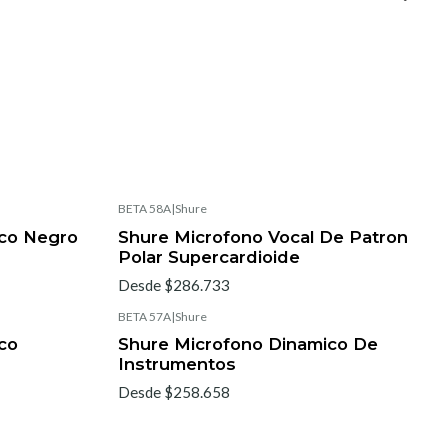
BETA 58A
|
Shure
ico Negro
Shure Microfono Vocal De Patron
Polar Supercardioide
Desde $286.733
BETA 57A
|
Shure
co
Shure Microfono Dinamico De
Instrumentos
Desde $258.658