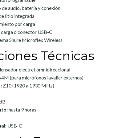
 de audio, batería y conexión
e litio integrada
miento por carga
 carga o conector USB-C
tema Shure Microflex Wireless
ciones Técnicas
nsador electret omnidireccional
4M (para micrófonos lavalier externos)
:
Z10 (1920 a 1930 MHz)
 dB
nto:
hasta 9 horas
s
al:
USB-C