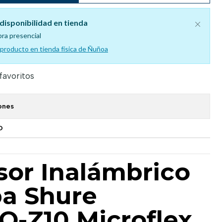
disponibilidad en tienda
pra presencial
l producto en tienda física de Ñuñoa
 favoritos
ones
O
sor Inalámbrico
pa Shure
-Z10 Microflex