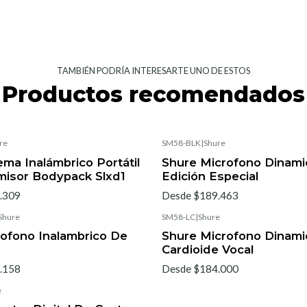
TAMBIÉN PODRÍA INTERESARTE UNO DE ESTOS
Productos recomendados
re
SM58-BLK
|
Shure
ema Inalámbrico Portátil
Shure Microfono Dinam
misor Bodypack Slxd1
Edición Especial
.309
Desde $189.463
Shure
SM58-LC
|
Shure
ofono Inalambrico De
Shure Microfono Dinami
Cardioide Vocal
.158
Desde $184.000
e