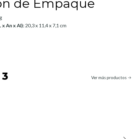
ón de Empaque
g
 x An x Al):
20,3 x 11,4 x 7,1 cm
 3
Ver más productos