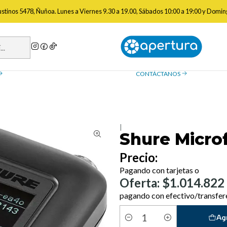
io
Micrófonos
Receptores y Trasnmisores Especiales
Shure Microfo
gustinos 5478, Ñuñoa. Lunes a Viernes 9.30 a 19.00, Sábados 10:00 a 19:00 y Domin
a de reembolso
Contáctanos
ue necesitas saber sobre las
¿Tienes preguntas? Estamos
, devoluciones y reembolsos
ayudarte.
CONTÁCTANOS
|
Shure Micr
Precio:
Pagando con tarjetas o
Oferta: $1.014.822
pagando con efectivo/transfer
Ag
Cantidad