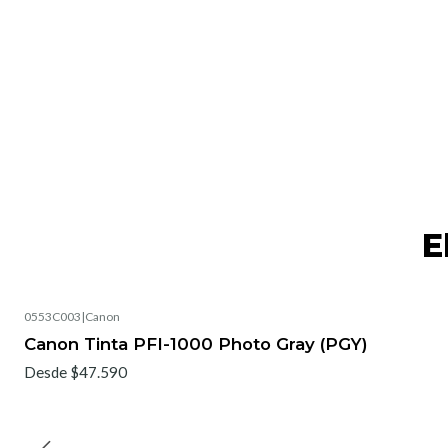
E
0553C003
|
Canon
No disponible
Canon Tinta PFI-1000 Photo Gray (PGY)
Desde $47.590