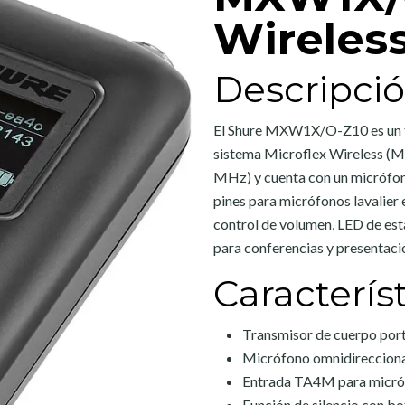
Wireles
Descripci
El Shure MXW1X/O-Z10 es un tr
sistema Microflex Wireless (M
MHz) y cuenta con un micrófono
pines para micrófonos lavalier
control de volumen, LED de est
para conferencias y presentaci
Caracterís
Transmisor de cuerpo portá
Micrófono omnidirecciona
Entrada TA4M para micró
Función de silencio con b