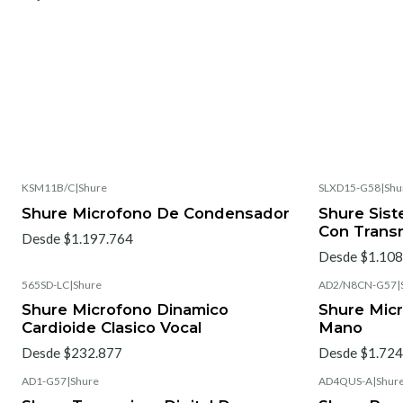
KSM11B/C
|
Shure
SLXD15-G58
|
Shu
Shure Microfono De Condensador
Shure Sist
Con Trans
Desde $1.197.764
Desde $1.108
565SD-LC
|
Shure
AD2/N8CN-G57
|
Shure Microfono Dinamico
Shure Micr
Cardioide Clasico Vocal
Mano
Desde $232.877
Desde $1.724
AD1-G57
|
Shure
AD4QUS-A
|
Shur