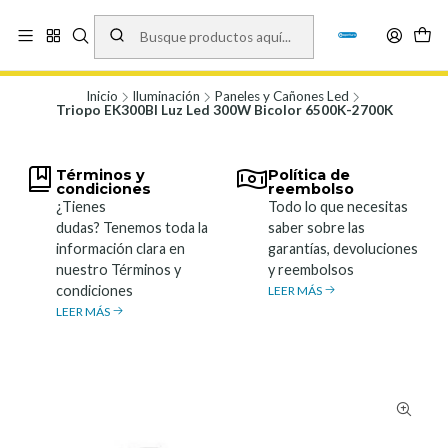
Vísita nuestro local en Los Agustinos 5478, Ñuñoa. Lunes a Viernes 9.30 a
19.00, Sábados 10:00 a 19:00 y Domingos de 10:00 a 17:00
Ver Mapa
Inicio
Iluminación
Paneles y Cañones Led
Triopo EK300BI Luz Led 300W Bicolor 6500K-2700K
Términos y
Política de
condiciones
reembolso
¿Tienes
Todo lo que necesitas
dudas? Tenemos toda la
saber sobre las
información clara en
garantías, devoluciones
nuestro Términos y
y reembolsos
condiciones
LEER MÁS
LEER MÁS