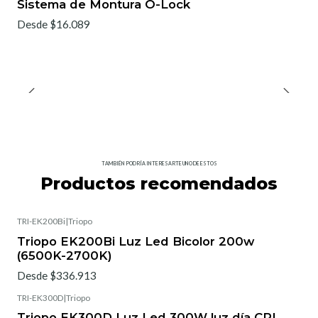
Sistema de Montura O-Lock
Desde $16.089
TAMBIÉN PODRÍA INTERESARTE UNO DE ESTOS
Productos recomendados
TRI-EK200Bi
|
Triopo
Triopo EK200Bi Luz Led Bicolor 200w
(6500K-2700K)
Desde $336.913
TRI-EK300D
|
Triopo
Triopo EK300D Luz Led 300W luz día CRI