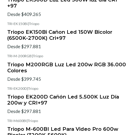
+97
Desde $409.265
TRI-EK150Bi
|
Triopo
Triopo EK150Bi Cañon Led 150W Bicolor
(6500K-2700K) Cri+97
Desde $297.881
TRI-M-200RGB
|
Triopo
Triopo M200RGB Luz Led 200w RGB 36.000
Colores
Desde $399.745
TRI-EK200D
|
Triopo
Triopo EK200D Cañón Led 5.500K Luz Día
200w y CRI+97
Desde $297.881
TRI-M600BI
|
Triopo
Triopo M-600BI Led Para Video Pro 600w