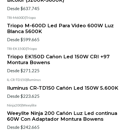
Bicolor (3200K-5600K)
Desde $637.745
TRI-M600D
|
Triopo
Triopo M-600D Led Para Video 600W Luz
Blanca 5600K
Desde $599.665
TRI-EK150D
|
Triopo
Triopo EK150D Cañon Led 150W CRI +97
Montura Bowens
Desde $271.225
IL-CR-TD150
|
Iluminus
Iluminus CR-TD150 Cañón Led 150W 5.600K
Desde $223.625
Ninja200
|
Weeylite
Weeylite Ninja 200 Cañón Luz Led continua
60W Con Adaptador Montura Bowens
Desde $242.665