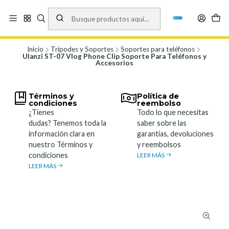
Vísita nuestro local en Los Agustinos 5478, Ñuñoa. Lunes a Viernes 9.30 a
19.00, Sábados 10:00 a 19:00 y Domingos de 10:00 a 17:00
Ver Mapa
Inicio
Trípodes y Soportes
Soportes para teléfonos
Ulanzi ST-07 Vlog Phone Clip Soporte Para Teléfonos y
Accesorios
Términos y
Política de
condiciones
reembolso
¿Tienes
Todo lo que necesitas
dudas? Tenemos toda la
saber sobre las
información clara en
garantías, devoluciones
nuestro Términos y
y reembolsos
condiciones
LEER MÁS
LEER MÁS