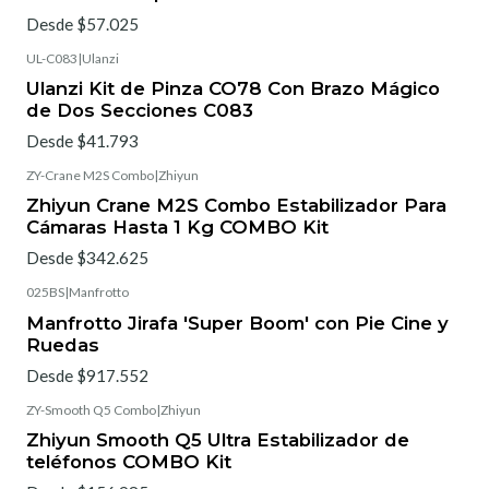
Desde $57.025
UL-C083
|
Ulanzi
Ulanzi Kit de Pinza CO78 Con Brazo Mágico
de Dos Secciones C083
Desde $41.793
ZY-Crane M2S Combo
|
Zhiyun
Zhiyun Crane M2S Combo Estabilizador Para
Cámaras Hasta 1 Kg COMBO Kit
Desde $342.625
025BS
|
Manfrotto
Manfrotto Jirafa 'Super Boom' con Pie Cine y
Ruedas
Desde $917.552
ZY-Smooth Q5 Combo
|
Zhiyun
Zhiyun Smooth Q5 Ultra Estabilizador de
teléfonos COMBO Kit