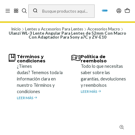
Vísita nuestro local en Los Agustinos 5478, Ñuñoa. Lunes a Viernes 9.30 a
19.00, Sábados 10:00 a 19:00 y Domingos de 10:00 a 17:00
Ver Mapa
Inicio
Lentes y Accesorios Para Lentes
Accesorios Macro
Ulanzi WL-3 Lente Angular Para Lentes de 52mm Con Macro
Con Adaptador Para Sony a7C y ZV-E10
Términos y
Política de
condiciones
reembolso
¿Tienes
Todo lo que necesitas
dudas? Tenemos toda la
saber sobre las
información clara en
garantías, devoluciones
nuestro Términos y
y reembolsos
condiciones
LEER MÁS
LEER MÁS