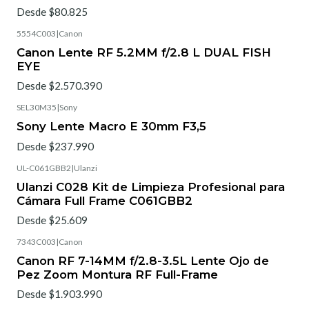
Desde $80.825
5554C003
|
Canon
Canon Lente RF 5.2MM f/2.8 L DUAL FISH
EYE
Desde $2.570.390
SEL30M35
|
Sony
Sony Lente Macro E 30mm F3,5
Desde $237.990
UL-C061GBB2
|
Ulanzi
Ulanzi C028 Kit de Limpieza Profesional para
Cámara Full Frame C061GBB2
Desde $25.609
7343C003
|
Canon
Canon RF 7-14MM f/2.8-3.5L Lente Ojo de
Pez Zoom Montura RF Full-Frame
Desde $1.903.990