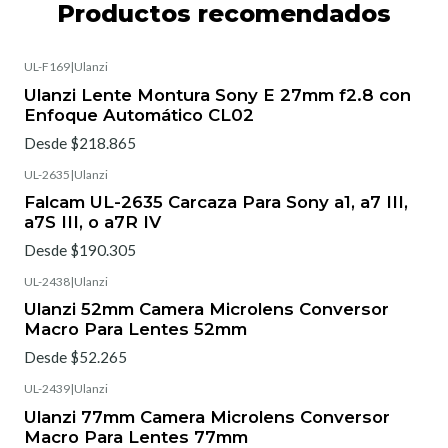
Productos recomendados
UL-F169
|
Ulanzi
Ulanzi Lente Montura Sony E 27mm f2.8 con
Enfoque Automático CL02
Desde $218.865
UL-2635
|
Ulanzi
Falcam UL-2635 Carcaza Para Sony a1, a7 III,
a7S III, o a7R IV
Desde $190.305
UL-2438
|
Ulanzi
Ulanzi 52mm Camera Microlens Conversor
Macro Para Lentes 52mm
Desde $52.265
UL-2439
|
Ulanzi
Ulanzi 77mm Camera Microlens Conversor
Macro Para Lentes 77mm