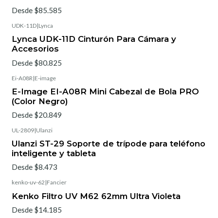
Desde $85.585
UDK-11D
|
Lynca
Lynca UDK-11D Cinturón Para Cámara y
Accesorios
Desde $80.825
Ei-A08R
|
E-image
E-Image EI-A08R Mini Cabezal de Bola PRO
(Color Negro)
Desde $20.849
UL-2809
|
Ulanzi
Ulanzi ST-29 Soporte de trípode para teléfono
inteligente y tableta
Desde $8.473
kenko-uv-62
|
Fancier
Kenko Filtro UV M62 62mm Ultra Violeta
Desde $14.185