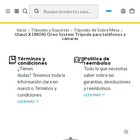
Vísita nuestro local en Los Agustinos 5478, Ñuñoa. Lunes a Viernes 9.30 a
19.00, Sábados 10:00 a 19:00 y Domingos de 10:00 a 17:00
Ver Mapa
Inicio
Trípodes y Soportes
Trípodes de Sobre Mesa
Ulanzi X UNOKI Oreo System Trípode para teléfonos y
cámaras
Términos y
Política de
condiciones
reembolso
¿Tienes
Todo lo que necesitas
dudas? Tenemos toda la
saber sobre las
información clara en
garantías, devoluciones
nuestro Términos y
y reembolsos
condiciones
LEER MÁS
LEER MÁS