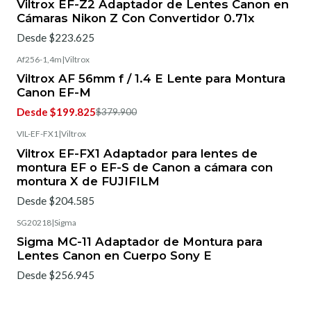
Viltrox EF-Z2 Adaptador de Lentes Canon en
Cámaras Nikon Z Con Convertidor 0.71x
Desde $223.625
Af256-1,4m
|
Viltrox
-45%
OFF
Viltrox AF 56mm f / 1.4 E Lente para Montura
Canon EF-M
Desde $199.825
$379.900
VIL-EF-FX1
|
Viltrox
Viltrox EF-FX1 Adaptador para lentes de
montura EF o EF-S de Canon a cámara con
montura X de FUJIFILM
Desde $204.585
SG20218
|
Sigma
Sigma MC-11 Adaptador de Montura para
Lentes Canon en Cuerpo Sony E
Desde $256.945