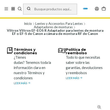
Vísita nuestro local en Los Agustinos 5478, Ñuñoa. Lunes a Viernes 9.30 a
19.00, Sábados 10:00 a 19:00 y Domingos de 10:00 a 17:00
Ver Mapa
Inicio
Lentes y Accesorios Para Lentes
Adaptadores de monturas
Viltrox Viltrox EF-EOS R Adaptador para lentes de montura
EF o EF-S de Canon a cámara de montura RF de Canon
Términos y
Política de
condiciones
reembolso
¿Tienes
Todo lo que necesitas
dudas? Tenemos toda la
saber sobre las
información clara en
garantías, devoluciones
nuestro Términos y
y reembolsos
condiciones
LEER MÁS
LEER MÁS