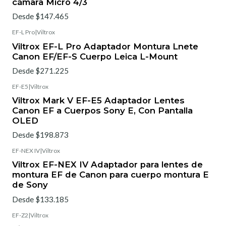
cámara Micro 4/3
Desde $147.465
EF-L Pro
|
Viltrox
Viltrox EF-L Pro Adaptador Montura Lnete
Canon EF/EF-S Cuerpo Leica L-Mount
Desde $271.225
EF-E5
|
Viltrox
Viltrox Mark V EF-E5 Adaptador Lentes
Canon EF a Cuerpos Sony E, Con Pantalla
OLED
Desde $198.873
EF-NEX IV
|
Viltrox
Viltrox EF-NEX IV Adaptador para lentes de
montura EF de Canon para cuerpo montura E
de Sony
Desde $133.185
EF-Z2
|
Viltrox