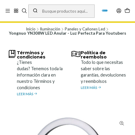
Vísita nuestro local en Los Agustinos 5478, Ñuñoa. Lunes a Viernes 9.30 a
19.00, Sábados 10:00 a 19:00 y Domingos de 10:00 a 17:00
Ver Mapa
Inicio
Iluminación
Paneles y Cañones Led
Yongnuo YN308W LED Anular - Luz Perfecta Para Youtubers
Términos y
Política de
condiciones
reembolso
¿Tienes
Todo lo que necesitas
dudas? Tenemos toda la
saber sobre las
información clara en
garantías, devoluciones
nuestro Términos y
y reembolsos
condiciones
LEER MÁS
LEER MÁS