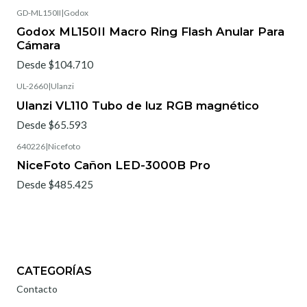
GD-ML150II
|
Godox
Godox ML150II Macro Ring Flash Anular Para
Cámara
Desde $104.710
UL-2660
|
Ulanzi
Ulanzi VL110 Tubo de luz RGB magnético
Desde $65.593
640226
|
Nicefoto
NiceFoto Cañon LED-3000B Pro
Desde $485.425
CATEGORÍAS
Contacto