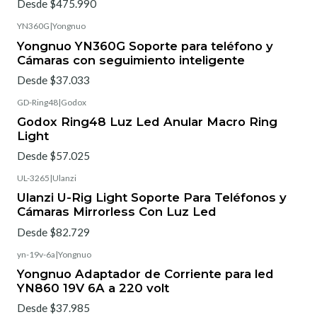
Desde $475.990
YN360G
|
Yongnuo
Yongnuo YN360G Soporte para teléfono y
Cámaras con seguimiento inteligente
Desde $37.033
GD-Ring48
|
Godox
Godox Ring48 Luz Led Anular Macro Ring
Light
Desde $57.025
UL-3265
|
Ulanzi
Ulanzi U-Rig Light Soporte Para Teléfonos y
Cámaras Mirrorless Con Luz Led
Desde $82.729
yn-19v-6a
|
Yongnuo
Yongnuo Adaptador de Corriente para led
YN860 19V 6A a 220 volt
Desde $37.985