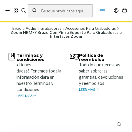
Vísita nuestro local en Los Agustinos 5478, Ñuñoa. Lunes a Viernes 9.30 a
19.00, Sábados 10:00 a 19:00 y Domingos de 10:00 a 17:00
Ver Mapa
Inicio
Audio
Grabadoras
Accesorios Para Grabadoras
Zoom HRM-7 Brazo Con Pinza Soporte Para Grabadoras e
Interfaces Zoom
Términos y
Política de
condiciones
reembolso
¿Tienes
Todo lo que necesitas
dudas? Tenemos toda la
saber sobre las
información clara en
garantías, devoluciones
nuestro Términos y
y reembolsos
condiciones
LEER MÁS
LEER MÁS